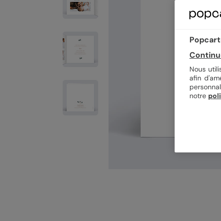
Popcarte
Continu
Nous util
afin d'am
personnal
notre
pol