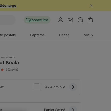
télécharge
Espace Pro
te postale
Baptême
Décès
Vœux
t naissance
et Koala
5
(
2
avis)
at
14x14 cm plié
er
Papier Satiné