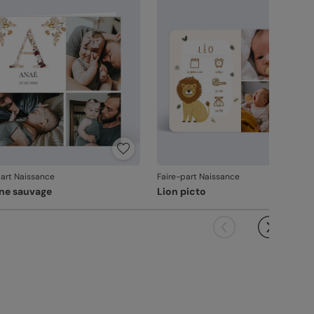
vanche, si le point concerne la personnalisation
ous avez validée (texte, photo, mise en page), le
it ne pourra pas être repris.
part Naissance
Faire-part Naissance
ine sauvage
Lion picto