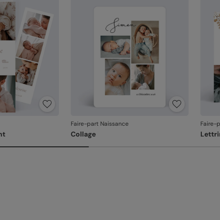
En re
que v
produ
Faire-part Naissance
Faire-
nt
Collage
Lettr