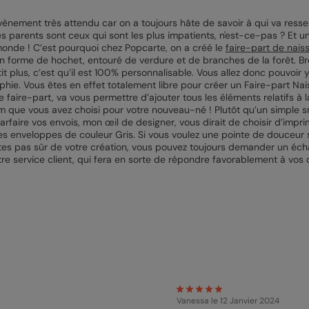
vènement très attendu car on a toujours hâte de savoir à qui va ressem
 parents sont ceux qui sont les plus impatients, n'est-ce-pas ? Et un
 monde ! C’est pourquoi chez Popcarte, on a créé le
faire-part de nais
en forme de hochet, entouré de verdure et de branches de la forêt. Br
it plus, c’est qu’il est 100% personnalisable. Vous allez donc pouvoir 
phie. Vous êtes en effet totalement libre pour créer un Faire-part Na
e faire-part, va vous permettre d’ajouter tous les éléments relatifs à
m que vous avez choisi pour votre nouveau-né ! Plutôt qu’un simple sm
parfaire vos envois, mon œil de designer, vous dirait de choisir d’imp
s enveloppes de couleur Gris. Si vous voulez une pointe de douceur s
’êtes pas sûr de votre création, vous pouvez toujours demander un échan
re service client, qui fera en sorte de répondre favorablement à vos 
Vanessa
le 12 Janvier 2024