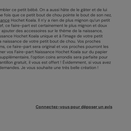
bler ce petit bébé. On a aussi hâte de le gâter et de lui
e fois que ce petit bout de chou pointe le bout de son nez,
sance
Hochet Koala. Il n’y a rien de plus mignon qu’un petit
ef, ce faire-part est certainement le plus mignon et doux
y ajouter des accessoires sur le thème de la naissance,
issance Hochet Koala unique et à l’image de votre petit
 la naissance de votre petit bout de chou. Vos proches
s, ce faire-part sera original et vos proches pourront les
rimer vos Faire-part Naissance Hochet Koala sur du papier
upplémentaire, l’option coins arrondis sera parfaite pour
tillon gratuit, il vous est offert ! Évidemment, si vous avez
demandes. Je vous souhaite une très belle création !
Connectez-vous pour déposer un avis