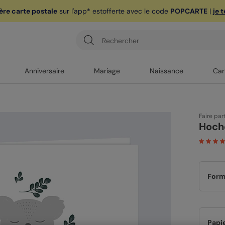
ère carte postale
sur l'app* est
offerte avec le code
POPCARTE
|
je 
Anniversaire
Mariage
Naissance
Car
Faire par
Hoch
Form
Papi