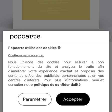
Popcarte utilise des cookies 🍪
Faire part naissance
Linge de bébé
Continuer sans accepter
4
(
1
avis)
Nous utilisons des cookies pour assurer le bon
fonctionnement du site et analyser le trafic afin
d'améliorer votre expérience d’achat et proposer des
contenus et/ou des publicités personnalisées selon vos
Format
14x14 cm plié
centres d’intérêts. Pour plus d'informations, veuillez
consulter notre
politique de confidentialité
.
Quantité
8 cartes
Paramétrer
Accepter