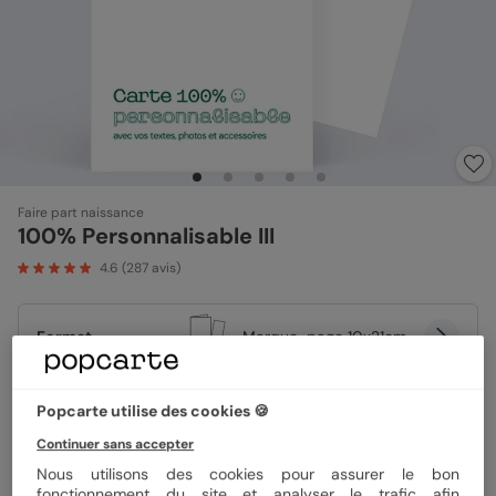
Faire part naissance
100% Personnalisable III
4.6
(
287
avis)
Format
Marque-page 10x21cm
Popcarte utilise des cookies 🍪
Papier
Papier Satiné
Continuer sans accepter
Nous utilisons des cookies pour assurer le bon
fonctionnement du site et analyser le trafic afin