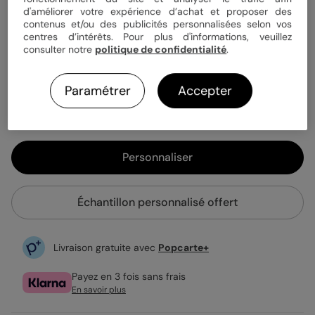
Quantité
Échantillon personnalisé
d'améliorer votre expérience d’achat et proposer des
contenus et/ou des publicités personnalisées selon vos
centres d’intérêts. Pour plus d'informations, veuillez
consulter notre
politique de confidentialité
.
1,79 €
Enveloppe blanche offerte
Paramétrer
Accepter
Fabrication française
Expédition rapide en 48h
Personnaliser
Échantillon personnalisé offert
Livraison gratuite avec
Popcarte+
Payez en 3 fois sans frais
En savoir plus