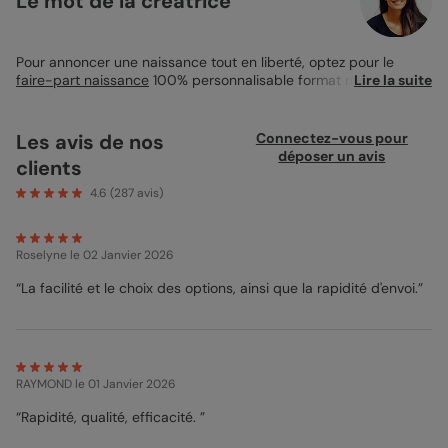
Le mot de la créatrice
Pour annoncer une naissance tout en liberté, optez pour le
faire-part naissance
100% personnalisable format marque-
Lire la suite
page. Entièrement vierge, il vous laisse carte blanche : photos,
illustrations, typographies… tout s’adapte à votre univers.
Chaque face est modifiable à souhait, pour y glisser autant de
Les avis de nos
Connectez-vous pour
souvenirs que vous le souhaitez. Idéalement imprimé sur papier
déposer un avis
clients
création, ce faire-part naissance mettra en valeur votre grain
de folie comme vos plus tendres instants. À vous de jouer !
4.6
(
287
avis)
Roselyne
le 02 Janvier 2026
“La facilité et le choix des options, ainsi que la rapidité d'envoi.”
RAYMOND
le 01 Janvier 2026
“Rapidité, qualité, efficacité. ”