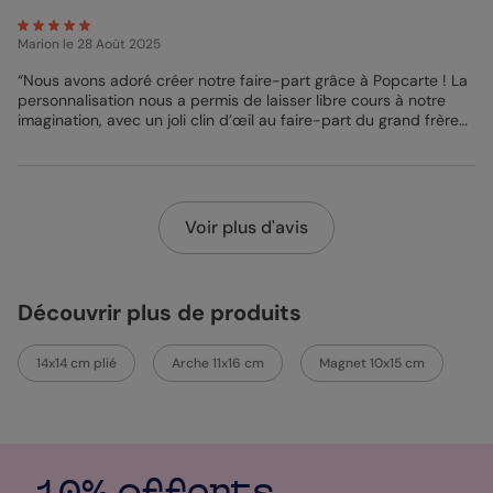
Marion
le 28 Août 2025
“Nous avons adoré créer notre faire-part grâce à Popcarte ! La
personnalisation nous a permis de laisser libre cours à notre
imagination, avec un joli clin d’œil au faire-part du grand frère
et aux parents. Même si notre fille a déjà presque 2 ans, le
format puzzle illustre parfaitement son évolution. L’impression, le
papier et les couleurs sont à la hauteur de nos attentes. Nous
sommes ravis d’avoir pu la mettre si joliment à l’honneur !”
Voir plus d'avis
Découvrir plus de produits
14x14 cm plié
Arche 11x16 cm
Magnet 10x15 cm
10% offerts