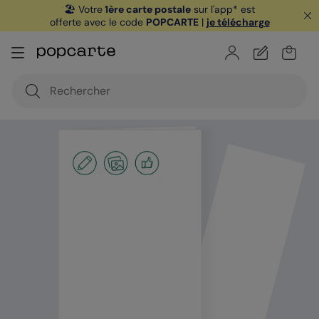
🏖️ Votre
1ère carte postale
sur l'app* est
offerte avec le code
POPCARTE
|
je télécharge