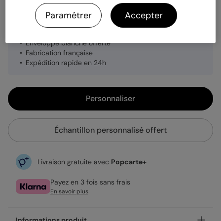
Paramétrer
Accepter
1,19 €
Enveloppe blanche offerte
Fabrication française
Expédition rapide en 24h
Personnaliser
Échantillon personnalisé offert
Livraison gratuite avec
Popcarte+
Payez en 3 fois sans frais
En savoir plus
Informations produit