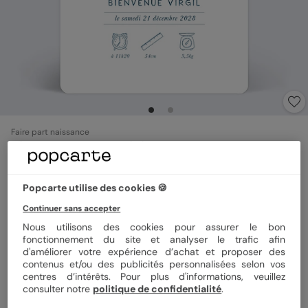
Faire part naissance
Pictogrammes Baleineau
Popcarte utilise des cookies 🍪
Format
12x17 cm
Continuer sans accepter
Nous utilisons des cookies pour assurer le bon
fonctionnement du site et analyser le trafic afin
Papier
Papier Satiné
d'améliorer votre expérience d’achat et proposer des
contenus et/ou des publicités personnalisées selon vos
centres d’intérêts. Pour plus d'informations, veuillez
consulter notre
politique de confidentialité
.
Quantité
Échantillon personnalisé