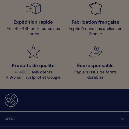
personnalisez votre carte et l’on s’occupe du reste. Vous n’avez
qu’à profiter de ce moment de partage et de joie. Excellente
création à vous !
Expédition rapide
Fabrication française
Clara - Pop Designer
En 24h-48h pour toutes nos
Imprimé dans nos ateliers en
cartes
France
Produits de qualité
Écoresponsable
+ 14000 avis clients
Papiers issus de forêts
4,9/5 sur Trustpilot et Google
durables
OFFRE