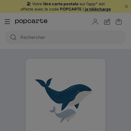
🏖️ Votre
1ère carte postale
sur l'app* est
offerte avec le code
POPCARTE
|
je télécharge