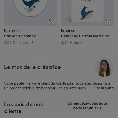
Baleineau
Baleineau
Sticker Naissance
Demande Parrain Marraine
3,92 € - Lot de 8
3,49 € l'unité
Le mot de la créatrice
Votre petite merveille vient de voir le jour, vous êtes désormais
un parent comblé de bonheur. Les courtes nuits, la fatigue, les
Lire la suite
pleurs sont bien vite oubliés lorsque vous regardez son doux
sourire. Votre bébé mérite le plus joli des Faire-part Naissance.
Vous affectionnez tout particulièrement l’univers marin. Quoi de
Les avis de nos
Connectez-vous pour
plus attendrissant qu’une baleine accompagnée de son
déposer un avis
clients
baleineau ? Craquez pour la jolie illustration du
Faire-part
Naissance
Pictogrammes Baleineau
. Une jolie carte dans les