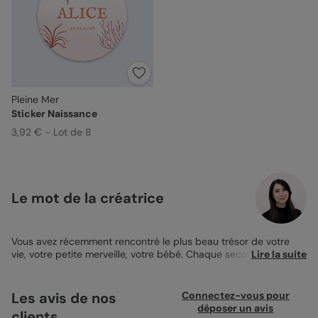
Pleine Mer
Sticker Naissance
3,92 € - Lot de 8
Le mot de la créatrice
Vous avez récemment rencontré le plus beau trésor de votre
vie, votre petite merveille, votre bébé. Chaque seconde passée
Lire la suite
avec votre bout de chou est une bénédiction, et même si les
premières semaines ont été fatiguantes, vous n’avez jamais été
aussi heureuse. Mais ce mélange de bonheur et de fatigue vous
Les avis de nos
Connectez-vous pour
ont fait oublier d’annoncer la magnifique nouvelle à votre
déposer un avis
clients
entourage ! Envoyez-leur donc un joli
faire-part de naissance