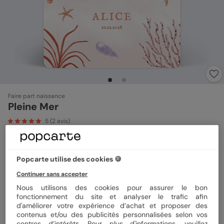
Faire part naissance
Pleine Mer
5
(
2
avis)
Format
12x17 cm
Popcarte utilise des cookies 🍪
Continuer sans accepter
Nous utilisons des cookies pour assurer le bon
Papier
Papier Satiné
fonctionnement du site et analyser le trafic afin
d'améliorer votre expérience d’achat et proposer des
contenus et/ou des publicités personnalisées selon vos
centres d’intérêts. Pour plus d'informations, veuillez