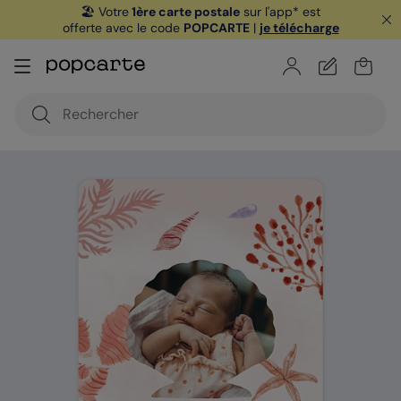
🏖️ Votre
1ère carte postale
sur l'app* est
offerte avec le code
POPCARTE
|
je télécharge