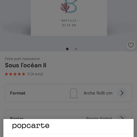
Faire part naissance
Sous l'océan II
5
(
4
avis)
Format
Arche 11x16 cm
Papier
Papier Satiné