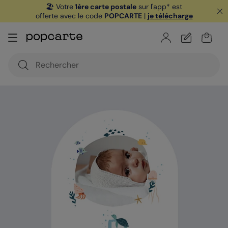
🏖️ Votre
1ère carte postale
sur l'app* est
offerte avec le code
POPCARTE
|
je télécharge