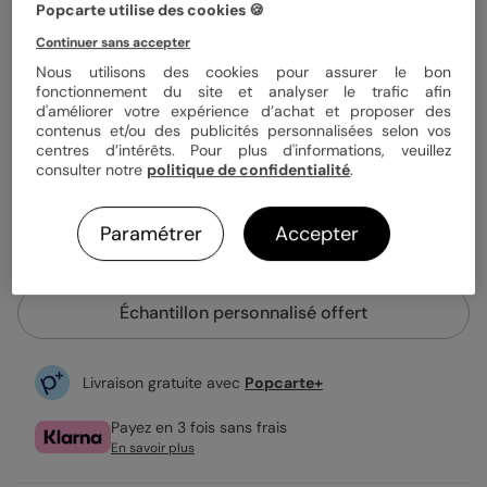
Quantité
Échantillon personnalisé
Popcarte utilise des cookies 🍪
Continuer sans accepter
Nous utilisons des cookies pour assurer le bon
1,44 €
fonctionnement du site et analyser le trafic afin
d'améliorer votre expérience d’achat et proposer des
Enveloppe blanche offerte
contenus et/ou des publicités personnalisées selon vos
Fabrication française
centres d’intérêts. Pour plus d'informations, veuillez
Expédition rapide en 48h
consulter notre
politique de confidentialité
.
Paramétrer
Accepter
Personnaliser
Échantillon personnalisé offert
Livraison gratuite avec
Popcarte+
Payez en 3 fois sans frais
En savoir plus