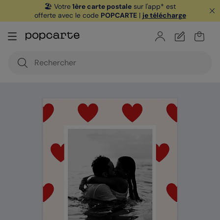
🏖️ Votre
1ère carte postale
sur l'app* est
offerte avec le code
POPCARTE
|
je télécharge