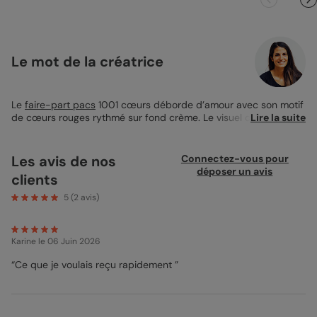
Le mot de la créatrice
Le
faire-part pacs
1001 cœurs déborde d’amour avec son motif
de cœurs rouges rythmé sur fond crème. Le visuel central
Lire la suite
encadre joliment votre photo, tandis que le verso met en valeur
votre texte dans une mise en page claire et équilibrée. Ce
modèle 12x17 cm allie pep’s graphique et message du cœur.
Les avis de nos
Connectez-vous pour
déposer un avis
clients
5
(
2
avis)
Karine
le 06 Juin 2026
“Ce que je voulais reçu rapidement ”