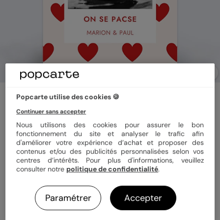
Faire part pacs
Popcarte utilise des cookies 🍪
1001 Cœurs
Continuer sans accepter
5
(
2
avis)
Nous utilisons des cookies pour assurer le bon
fonctionnement du site et analyser le trafic afin
d'améliorer votre expérience d’achat et proposer des
Format
12x17 cm
contenus et/ou des publicités personnalisées selon vos
centres d’intérêts. Pour plus d'informations, veuillez
consulter notre
politique de confidentialité
.
Papier
Papier Satiné
Paramétrer
Accepter