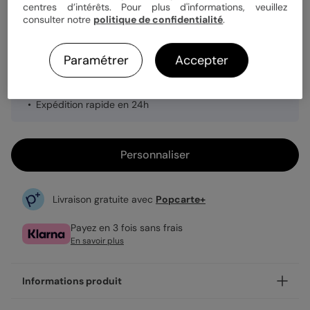
Quantité
1 carte
centres d’intérêts. Pour plus d'informations, veuillez
consulter notre
politique de confidentialité
.
3,99 €
Paramétrer
Accepter
Enveloppe blanche offerte
Fabrication française
Expédition rapide en 24h
Personnaliser
Livraison gratuite avec
Popcarte+
Payez en 3 fois sans frais
En savoir plus
Informations produit