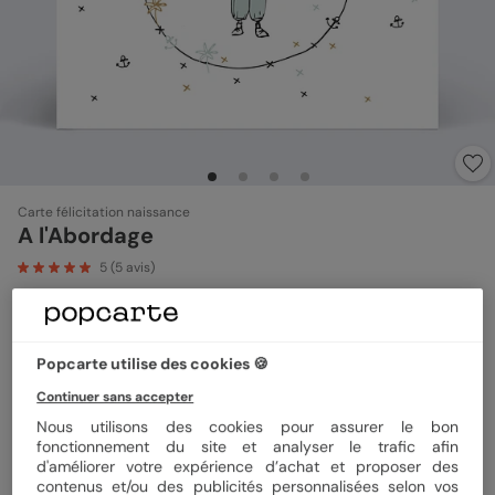
Carte félicitation naissance
A l'Abordage
5
(
5
avis)
Format
14x14 cm plié
Popcarte utilise des cookies 🍪
Continuer sans accepter
Nous utilisons des cookies pour assurer le bon
Papier
Papier Satiné
fonctionnement du site et analyser le trafic afin
d'améliorer votre expérience d’achat et proposer des
contenus et/ou des publicités personnalisées selon vos