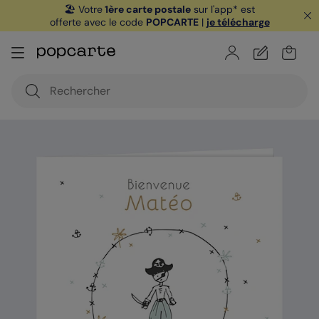
🏖️ Votre
1ère carte postale
sur l'app* est
offerte avec le code
POPCARTE
|
je télécharge