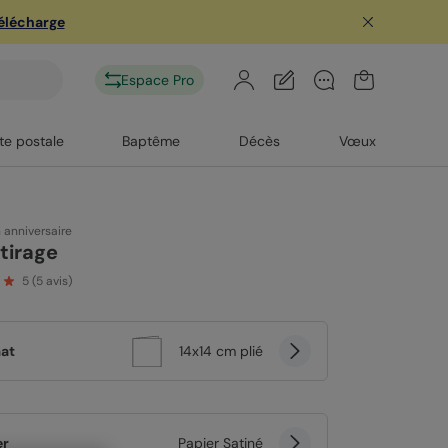
télécharge
Espace Pro
te postale
Baptême
Décès
Vœux
n anniversaire
 tirage
5
(
5
avis)
at
14x14 cm plié
er
Papier Satiné