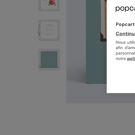
Popcarte
Continu
Nous util
afin d'am
personnal
notre
pol