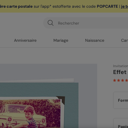
ère carte postale
sur l'app* est
offerte avec le code
POPCARTE
|
je 
Anniversaire
Mariage
Naissance
Car
Invitatio
Effet
Form
Papi