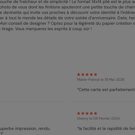
ouche de fraîcheur et de simplicité ! Le format 14x14 plié est le plus 
 photo de vous dont les finitions ajouteront une petite touche de char
 devinette qui invite vos proches à découvrir votre identité à l’intéri
r à tout le monde les détails de votre soirée d’anniversaire. Date, heu
 Mon conseil de designer ? Optez pour la légèreté du papier création e
et tirage. Vous marquerez les esprits à coup sûr !
Marie-France
le 18 Mai 2026
thierry
le 09 Février 2024
 superbe impression, rendu
“la facilité et la rapidité de l
)”