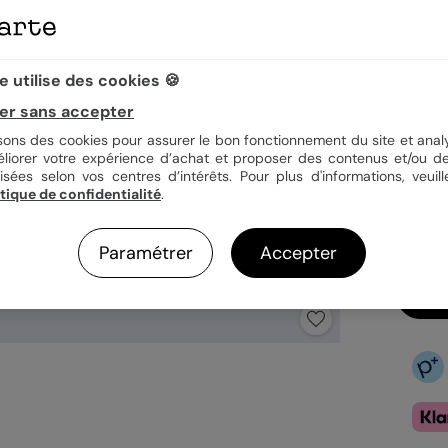
Quan
 utilise des cookies 🍪
er sans accepter
isons des cookies pour assurer le bon fonctionnement du site et analy
1,39
éliorer votre expérience d’achat et proposer des contenus et/ou de
En
isées selon vos centres d’intérêts. Pour plus d'informations, veuill
itique de confidentialité
.
Fa
Ex
Paramétrer
Accepter