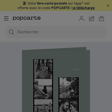
🏖️ Votre
1ère carte postale
sur l'app* est
offerte avec le code
POPCARTE
|
je télécharge