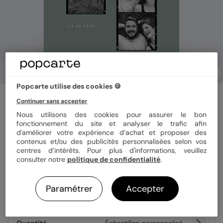
Popcarte utilise des cookies 🍪
Invitation anniversaire
Continuer sans accepter
Pellicule Souvenirs
Nous utilisons des cookies pour assurer le bon
5
(
1
avis)
fonctionnement du site et analyser le trafic afin
d'améliorer votre expérience d’achat et proposer des
contenus et/ou des publicités personnalisées selon vos
centres d’intérêts. Pour plus d'informations, veuillez
Format
12x17 cm plié
consulter notre
politique de confidentialité
.
Paramétrer
Accepter
Papier
Papier Satiné