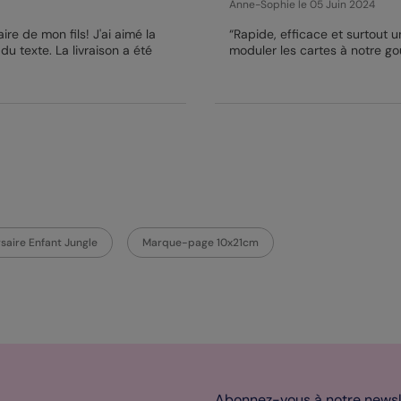
Anne-Sophie
le 05 Juin 2024
re de mon fils! J'ai aimé la
“Rapide, efficace et surtout u
 du texte. La livraison a été
moduler les cartes à notre go
rsaire Enfant Jungle
Marque-page 10x21cm
Abonnez-vous à notre newsle