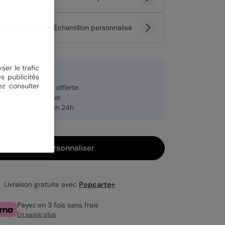
tité
Échantillon personnalisé
ser le trafic
 €
s publicités
ez consulter
veloppe blanche offerte
brication française
pédition rapide en 24h
Personnaliser
Livraison gratuite avec
Popcarte+
Payez en 3 fois sans frais
En savoir plus