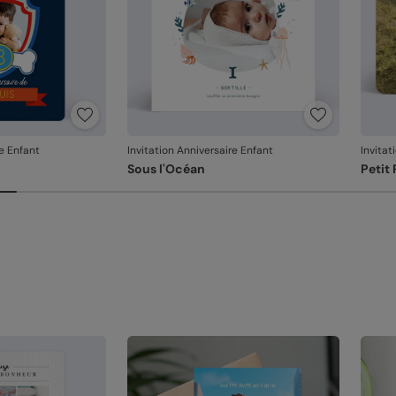
Di
sa
Nos 
En
no
La qu
Cr
di
ty
La qu
Fr
l'imp
5 
Sa
Po
De
Sa
pe
re
pe
Fa
re Enfant
Invitation Anniversaire Enfant
Invitat
Re
et
Sous l'Océan
Petit 
na
Em
un
Na
l'
pa
Votre
Référ
Si vo
au fa
dans 
relan
En re
que v
produ