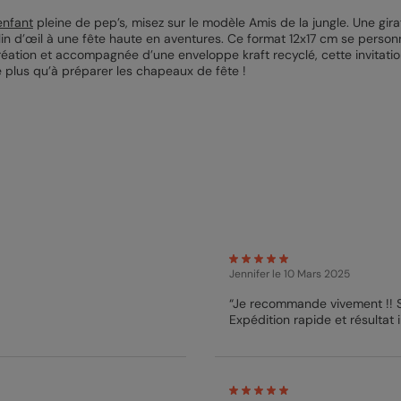
enfant
pleine de pep’s, misez sur le modèle Amis de la jungle. Une gira
 d’œil à une fête haute en aventures. Ce format 12x17 cm se personna
ation et accompagnée d’une enveloppe kraft recyclé, cette invitation 
e plus qu’à préparer les chapeaux de fête !
Jennifer
le 10 Mars 2025
“Je recommande vivement !! Super site Énormément de choix selon les goûts !
Expédition rapide et résultat