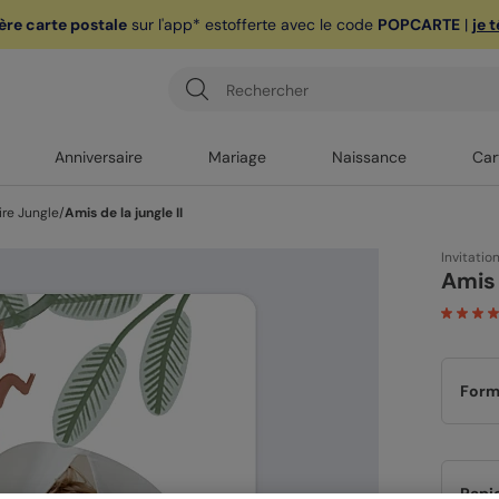
ère carte postale
sur l'app* est
offerte avec le code
POPCARTE
|
je 
Anniversaire
Mariage
Naissance
Car
ire Jungle
/
Amis de la jungle II
Invitatio
Amis 
Form
Papi