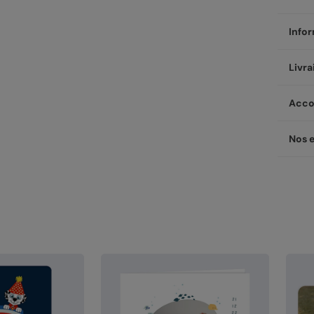
Infor
Perso
Livra
Amis 
carré
Votre
Acco
Nos 
dans 
Nous 
Conce
Un ex
Nos 
paste
vous 
Besoi
Li
vous 
Une f
Envel
Vo
du ch
Chez 
pe
Servi
compt
d'
mé
Avec 
Pa
de no
is
Li
à vot
de
Li
coule
Ch
Mo
Envel
desig
re
so
à
mon
(e
ac
Fa