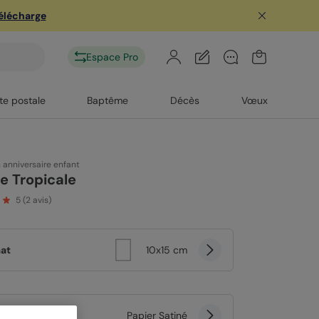
télécharge
Espace Pro
te postale
Baptême
Décès
Vœux
n anniversaire enfant
e Tropicale
5
(
2
avis)
at
10x15 cm
er
Papier Satiné