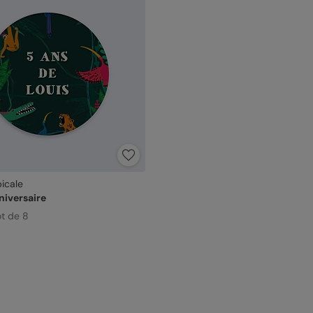
picale
niversaire
ot de 8