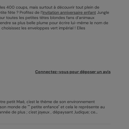
les 400 coups, mais surtout à découvrir tout plein de
te fête ? Profitez de l’
Invitation anniversaire enfant
Jungle
our toutes les petites têtes blondes fans d’animaux
prendre sa plus belle plume pour écrire lui-même le nom de
choisissez les enveloppes vert impérial ! Elles
Connectez-vous pour déposer un avis
notre petit Maé, c'est le thème de son environnement
on monde de "" petite enfance" et cela le représente au
nnée de plus ; c'est joyeux , dépaysant ,ludique; ce
pourrait être support à une histoire inventée rien que pour lui : Merci à l'équipe ”