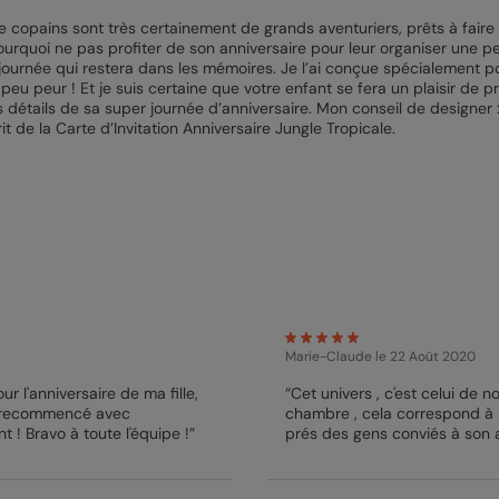
 copains sont très certainement de grands aventuriers, prêts à faire 
rquoi ne pas profiter de son anniversaire pour leur organiser une peti
 journée qui restera dans les mémoires. Je l’ai conçue spécialement p
eu peur ! Et je suis certaine que votre enfant se fera un plaisir de 
 détails de sa super journée d’anniversaire. Mon conseil de designer : 
t de la Carte d’Invitation Anniversaire Jungle Tropicale.
Marie-Claude
le 22 Août 2020
r l'anniversaire de ma fille,
“Cet univers , c'est celui de 
j'ai recommencé avec
chambre , cela correspond à s
 ! Bravo à toute l'équipe !”
prés des gens conviés à son a