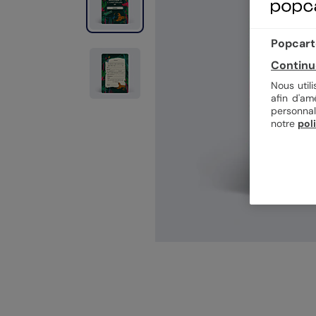
Popcarte
Continu
Nous util
afin d'am
personnal
notre
pol