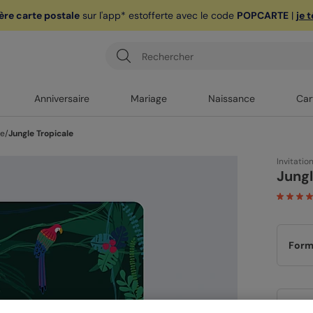
ère carte postale
sur l'app* est
offerte avec le code
POPCARTE
|
je 
Anniversaire
Mariage
Naissance
Car
le
/
Jungle Tropicale
Invitatio
Jungl
Form
Papi