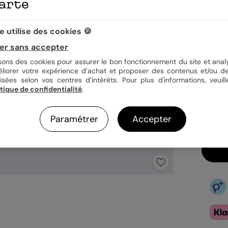
Quan
 utilise des cookies 🍪
er sans accepter
isons des cookies pour assurer le bon fonctionnement du site et analy
éliorer votre expérience d’achat et proposer des contenus et/ou de
1,19
isées selon vos centres d’intérêts. Pour plus d'informations, veuill
En
itique de confidentialité
.
Fa
Ex
Paramétrer
Accepter