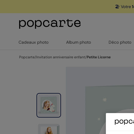
🏖️ Votre
1
Cadeaux photo
Album photo
Déco photo
Popcarte
/
Invitation anniversaire enfant
/
Petite Licorne