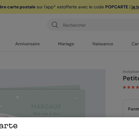
ère carte postale
sur l'app* est
offerte avec le code
POPCARTE
|
je 
Anniversaire
Mariage
Naissance
Car
Invitatio
Petit
Form
Papi