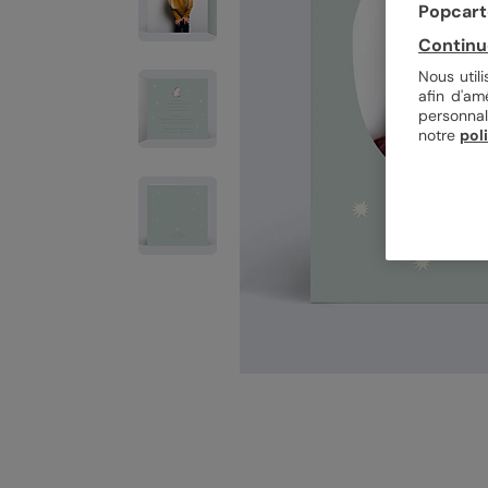
Popcarte
Continu
Nous util
afin d'am
personnal
notre
pol