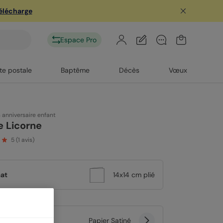
télécharge
Espace Pro
te postale
Baptême
Décès
Vœux
n anniversaire enfant
e Licorne
5
(
1
avis)
at
14x14 cm plié
er
Papier Satiné