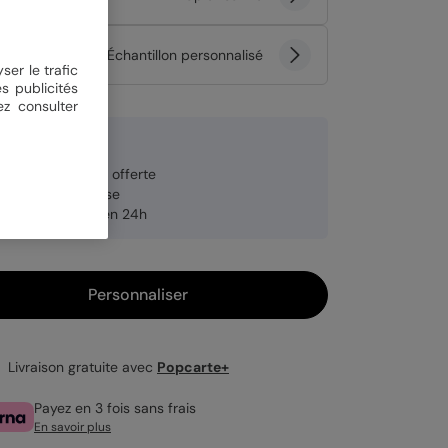
tité
Échantillon personnalisé
ser le trafic
s publicités
ez consulter
 €
veloppe blanche offerte
brication française
pédition rapide en 24h
Personnaliser
Livraison gratuite avec
Popcarte+
Payez en 3 fois sans frais
En savoir plus