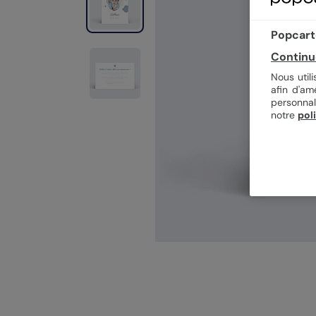
Popcarte
Continu
Nous util
afin d'am
personnal
notre
pol