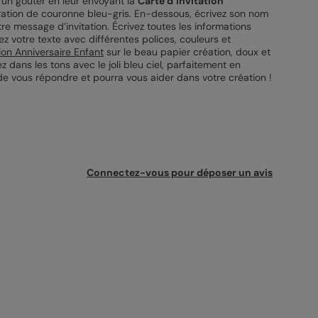
d’un goûter en leur envoyant la
Carte d’Invitation
ustration de couronne bleu-gris. En-dessous, écrivez son nom
otre message d’invitation. Écrivez toutes les informations
ez votre texte avec différentes polices, couleurs et
tion Anniversaire Enfant
sur le beau papier création, doux et
z dans les tons avec le joli bleu ciel, parfaitement en
i de vous répondre et pourra vous aider dans votre création !
Connectez-vous pour déposer un avis