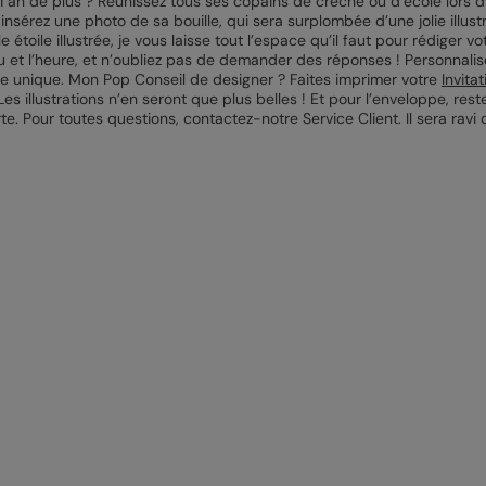
r 1 an de plus ? Réunissez tous ses copains de crèche ou d’école lors 
o, insérez une photo de sa bouille, qui sera surplombée d’une jolie ill
 étoile illustrée, je vous laisse tout l’espace qu’il faut pour rédiger v
ieu et l’heure, et n’oubliez pas de demander des réponses ! Personnalis
rte unique. Mon Pop Conseil de designer ? Faites imprimer votre
Invita
 illustrations n’en seront que plus belles ! Et pour l’enveloppe, reste
te. Pour toutes questions, contactez-notre Service Client. Il sera rav