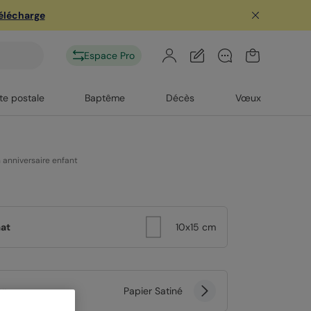
télécharge
Espace Pro
te postale
Baptême
Décès
Vœux
n anniversaire enfant
at
10x15 cm
er
Papier Satiné