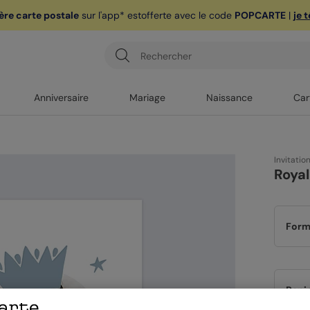
ère carte postale
sur l'app* est
offerte avec le code
POPCARTE
|
je 
Anniversaire
Mariage
Naissance
Car
Invitatio
Royal
Form
Papi