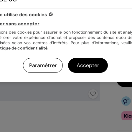
Quan
 utilise des cookies 🍪
er sans accepter
isons des cookies pour assurer le bon fonctionnement du site et analy
1,19
éliorer votre expérience d’achat et proposer des contenus et/ou de
isées selon vos centres d’intérêts. Pour plus d'informations, veuill
En
itique de confidentialité
.
Fa
Ex
Paramétrer
Accepter