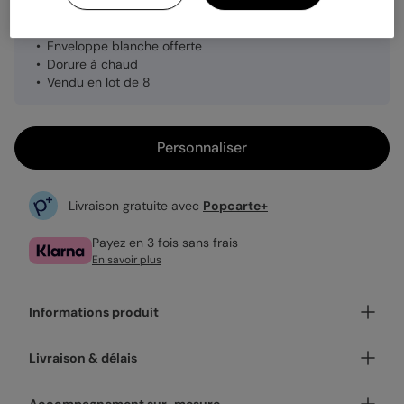
32,80 €
Enveloppe blanche offerte
Dorure à chaud
Vendu en lot de 8
Personnaliser
Livraison gratuite avec
Popcarte+
Payez en 3 fois sans frais
En savoir plus
Informations produit
Notre finition dorée sur le modèle Dorure Eucalyptus
Livraison & délais
apporte élégance et finesse.
La dorure à chaud est une technique d’impression
Votre création est imprimée avec soin en 24h ou 48h dans