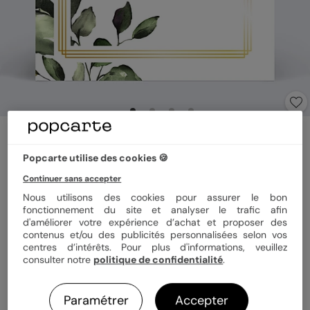
Invitation anniversaire mariage
Dorure Eucalyptus
Popcarte utilise des cookies 🍪
5
(
3
avis)
Continuer sans accepter
Nous utilisons des cookies pour assurer le bon
fonctionnement du site et analyser le trafic afin
Format
14x14 cm plié
d'améliorer votre expérience d’achat et proposer des
contenus et/ou des publicités personnalisées selon vos
centres d’intérêts. Pour plus d'informations, veuillez
consulter notre
politique de confidentialité
.
Quantité
8 cartes
Paramétrer
Accepter