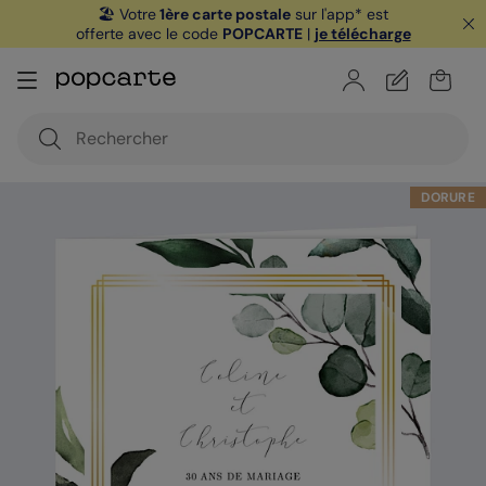
🏖️ Votre
1ère carte postale
sur l'app* est
offerte avec le code
POPCARTE
|
je télécharge
DORURE