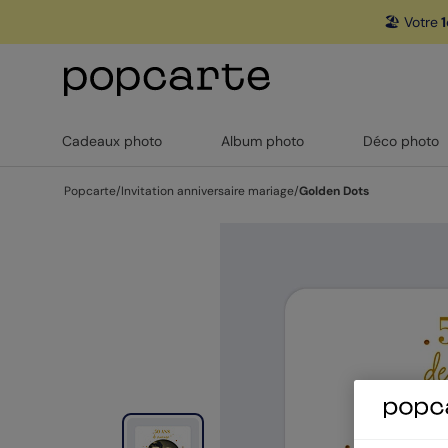
🏖️ Votre
1
Cadeaux photo
Album photo
Déco photo
Popcarte
/
Invitation anniversaire mariage
/
Golden Dots