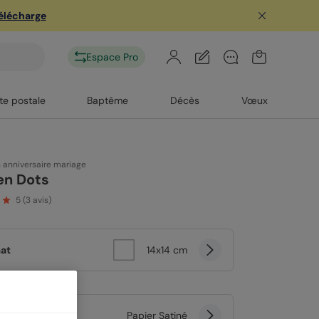
télécharge
Espace Pro
te postale
Baptême
Décès
Vœux
n anniversaire mariage
en Dots
5
(
3
avis)
at
14x14 cm
er
Papier Satiné