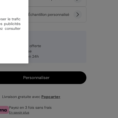
tité
Échantillon personnalisé
ser le trafic
s publicités
ez consulter
 €
veloppe blanche offerte
brication française
pédition rapide en 24h
Personnaliser
Livraison gratuite avec
Popcarte+
Payez en 3 fois sans frais
En savoir plus