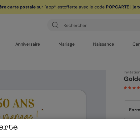
ère carte postale
sur l'app* est
offerte avec le code
POPCARTE
|
je 
Anniversaire
Mariage
Naissance
Car
Invitatio
Gold
Form
Papi