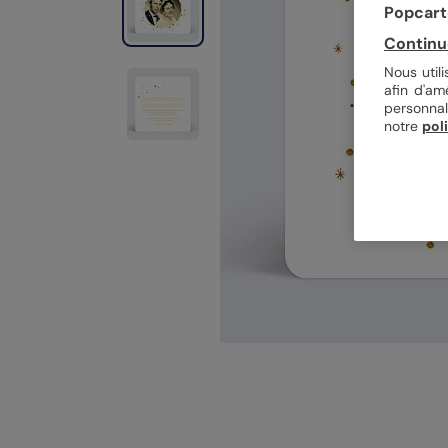
Popcarte
Continu
Nous util
afin d'am
personnal
notre
pol