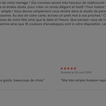
hé de votre mariage ! Vos convives seront très heureux de redécouvri
 et étoiles dorés, pour créer un rendu élégant et festif ! Pour insérer
ès simple ! Vous devrez simplement vous rendre dans le studio de perso
essoires. Au dos de votre carte, écrivez un petit mot à vos proches ! 
esse de votre fête ainsi que la date et l’heure. Que pensez-vous de l’o
gamme ainsi que 18 couleurs d’enveloppes sont à votre disposition. L
Doriane
le 04 Juin 2019
 les goûts, beaucoup de choix”
“Site très simple livraison rap