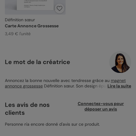
Définition sœur
Carte Annonce Grossesse
3,49 € l'unité
Le mot de la créatrice
Annoncez la bonne nouvelle avec tendresse grâce au
magnet
annonce grossesse
Définition sœur. Son design épuré joue sur
Lire la suite
les contrastes avec une grande zone blanche encadrant une
photo et un petit pictogramme cœur. Personnalisable avec une
image et votre propre texte, ce format 10x15 cm à coins
Les avis de nos
Connectez-vous pour
arrondis se fixe facilement sur toutes les surfaces métalliques.
déposer un avis
clients
Enveloppe rose nude recommandée.
Personne n'a encore donné d'avis sur ce produit.