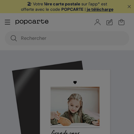
🏖️ Votre
1ère carte postale
sur l'app* est
offerte avec le code
POPCARTE
|
je télécharge