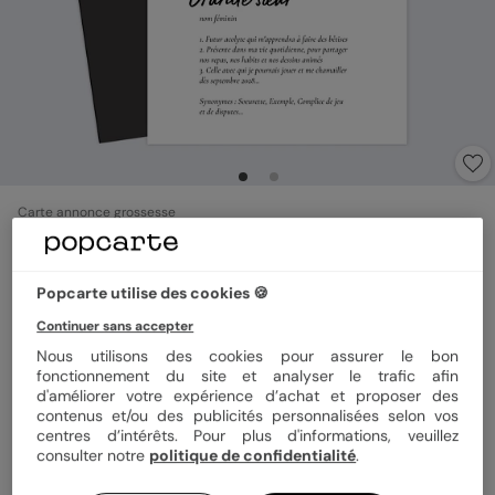
Carte annonce grossesse
Magnet Définition sœur
Popcarte utilise des cookies 🍪
Format
Magnet 10x15 cm
Continuer sans accepter
Nous utilisons des cookies pour assurer le bon
fonctionnement du site et analyser le trafic afin
d'améliorer votre expérience d’achat et proposer des
Quantité
1 magnet
contenus et/ou des publicités personnalisées selon vos
centres d’intérêts. Pour plus d'informations, veuillez
consulter notre
politique de confidentialité
.
3,99 €