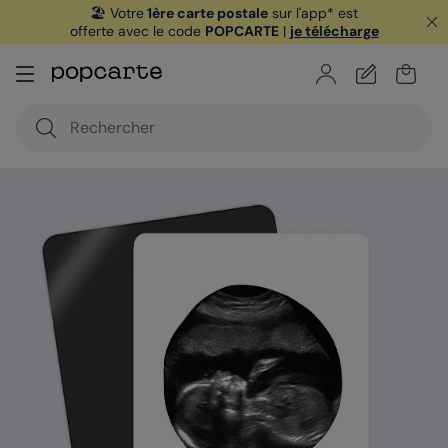
🏖️ Votre
1ère carte postale
sur l'app* est
offerte avec le code
POPCARTE
|
je télécharge