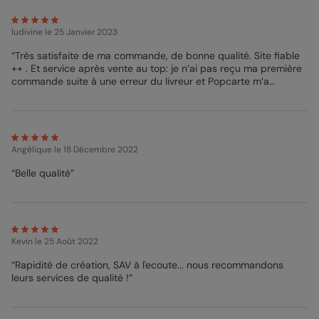
ludivine
le 25 Janvier 2023
“Très satisfaite de ma commande, de bonne qualité. Site fiable
++ . Et service après vente au top: je n’ai pas reçu ma première
commande suite à une erreur du livreur et Popcarte m’a
répondu dès le lendemain et on fait le nécessaire très
rapidement. Très contente d’avoir découvert ce site. Je
recommande vivement! ”
Angélique
le 18 Décembre 2022
“Belle qualité”
Kevin
le 25 Août 2022
“Rapidité de création, SAV à l'ecoute... nous recommandons
leurs services de qualité !”