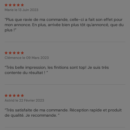
d’y insérer une photo de votre échographie si vous le désirez ou
bien une photo de votre couple par exemple. Juste en dessous,
Marie
le 13 Juin 2023
une zone de texte vous attend afin que vous écriviez quelques
mots pour annoncer votre grossesse à tous. N’hésitez pas à
“Plus que ravie de ma commande, celle-ci a fait son effet pour
être inventif au sein de votre message d’annonce ! Vous désirez
mon annonce. En plus, arrivée bien plus tôt qu'annoncé, que du
peut-être ajouter également quelques couleurs à votre magnet
plus !”
? C’est tout à fait possible ! Pour cela, il vous suffit de vous
rendre dans le studio de personnalisation afin de changer la
couleur de fond de votre magnet ou bien d’ajouter des
accessoires afin de donner une touche de charme
supplémentaire à votre produit. Belle création.
Clémence
le 09 Mars 2023
Clara - Designer
“Très belle impression, les finitions sont top! Je suis très
contente du résultat ! ”
Astrid
le 22 Février 2023
“Très satisfaite de ma commande. Réception rapide et produit
de qualité. Je recommande. ”