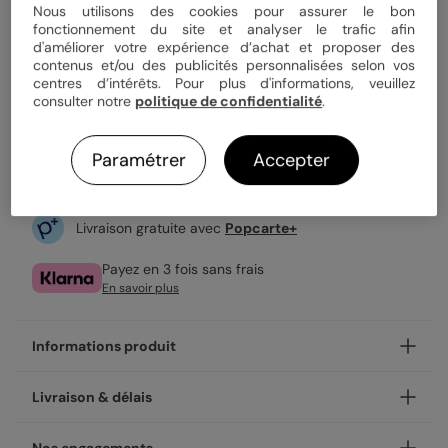
Nous utilisons des cookies pour assurer le bon
3,99 €
fonctionnement du site et analyser le trafic afin
d'améliorer votre expérience d’achat et proposer des
Enveloppe blanche offerte
contenus et/ou des publicités personnalisées selon vos
Fabrication française
centres d’intérêts. Pour plus d'informations, veuillez
Expédition rapide en 48h
consulter notre
politique de confidentialité
.
Paramétrer
Accepter
Personnaliser
Livraison gratuite avec
Popcarte+
Payez en 3 fois sans frais
En savoir plus
Informations produit
Et si votre carte annonce grossesse restait affiché bien
Livraison & délais
plus longtemps qu'une carte posée sur une étagère ? Avec
nos Échographie Originale, vos proches n'ont qu'à le poser
Votre création est imprimée avec soin en 24h ou 48h dans