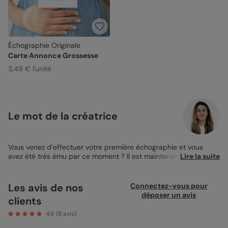
Échographie Originale
Carte Annonce Grossesse
3,49 € l'unité
Le mot de la créatrice
Vous venez d’effectuer votre première échographie et vous
avez été très ému par ce moment ? Il est maintenant temps de
Lire la suite
partager votre joie avec tous vos proches ! Et pour annoncer la
bonne nouvelle, quoi de mieux qu’un joli
magnet d’annonce de
grossesse
personnalisé à leur offrir ? Votre entourage sera très
Les avis de nos
Connectez-vous pour
heureux d’apprendre cette nouvelle de façon si originale. Et
déposer un avis
clients
avant de leur offrir ce beau cadeau, n’oubliez pas de
personnaliser votre produit. Sur ce magnet de taille 10x15cm,
4.6
(
8
avis)
vous trouverez un encart photo au centre qui vous permettra