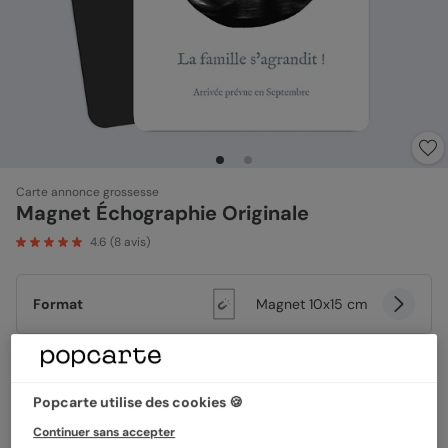
Carte annonce grossesse
Magnet Échographie Originale
4.6
(
8
avis)
Format
Magnet 10x15 cm
Quantité
1 magnet
Popcarte utilise des cookies 🍪
Continuer sans accepter