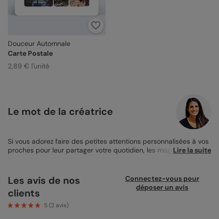
Douceur Automnale
Carte Postale
2,89 € l'unité
Le mot de la créatrice
Si vous adorez faire des petites attentions personnalisées à vos
proches pour leur partager votre quotidien, les magnets carte
Lire la suite
postale sont parfaits pour vous. Vous avez la possibilité, sur ce
design Douceur automnale, d’ajouter de nombreuses photos.
Six encarts sont à votre disposition pour laisser libre cours à
Les avis de nos
Connectez-vous pour
votre inspiration. Grâce au studio de personnalisation, vous
déposer un avis
clients
avez la possibilité de modifier la luminosité ou le contraste de
vos photos par exemple. Également, personnalisez la zone de
5
(
2
avis)
texte mise en avant dans l’encart prévu à cet effet. Indiquez la