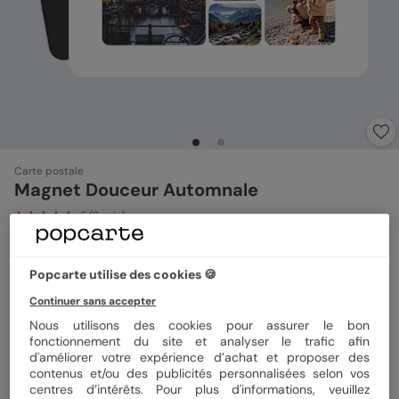
Carte postale
Magnet Douceur Automnale
5
(
2
avis)
Format
Magnet 10x15 cm
Popcarte utilise des cookies 🍪
Continuer sans accepter
Nous utilisons des cookies pour assurer le bon
fonctionnement du site et analyser le trafic afin
Quantité
1 magnet
d'améliorer votre expérience d’achat et proposer des
contenus et/ou des publicités personnalisées selon vos
centres d’intérêts. Pour plus d'informations, veuillez