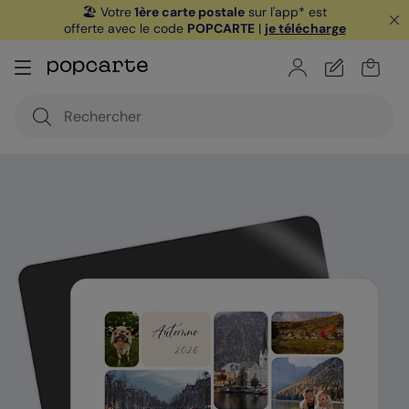
🏖️ Votre
1ère carte postale
sur l'app* est
offerte avec le code
POPCARTE
|
je télécharge