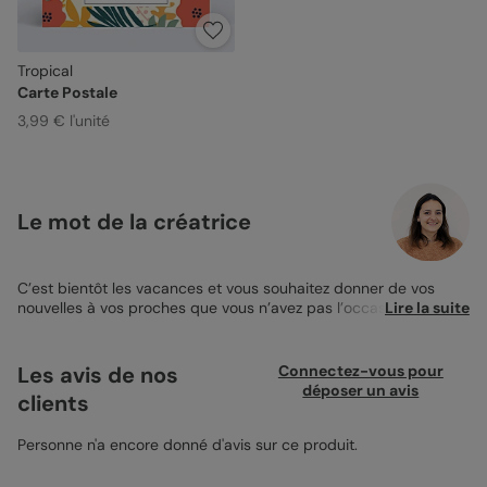
Tropical
Carte Postale
3,99 € l'unité
Le mot de la créatrice
C’est bientôt les vacances et vous souhaitez donner de vos
nouvelles à vos proches que vous n’avez pas l’occasion de voir
Lire la suite
souvent ? Optez pour l’originalité cette année en leur envoyant
un joli
magnet carte postale
qu’ils pourront ensuite afficher sur
leur frigo ! Sur ce beau magnet de taille 10x10cm, vous trouverez
Les avis de nos
Connectez-vous pour
au centre un encart photo qui vous permet d’y déposer la
déposer un avis
clients
photo de votre choix. Photo de vos enfants, de la famille tout
entière ou d’un moment plein de joie et d’émotion, vous avez
l’embarras du choix ! Cette belle photo sera agrémentée d’un
Personne n'a encore donné d'avis sur ce produit.
joli motif tropical tout autour, composé de fleurs et plantes
multicolores. Et en dessous de la photo, vous trouverez