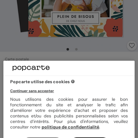
Carte postale
Magnet Tropical
Popcarte utilise des cookies 🍪
Format
Magnet 10x10 cm
Continuer sans accepter
Nous utilisons des cookies pour assurer le bon
fonctionnement du site et analyser le trafic afin
d'améliorer votre expérience d’achat et proposer des
Quantité
1 magnet
contenus et/ou des publicités personnalisées selon vos
centres d’intérêts. Pour plus d'informations, veuillez
consulter notre
politique de confidentialité
.
3,99 €