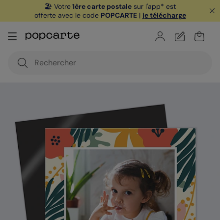
🏖️ Votre
1ère carte postale
sur l'app* est
offerte avec le code
POPCARTE
|
je télécharge