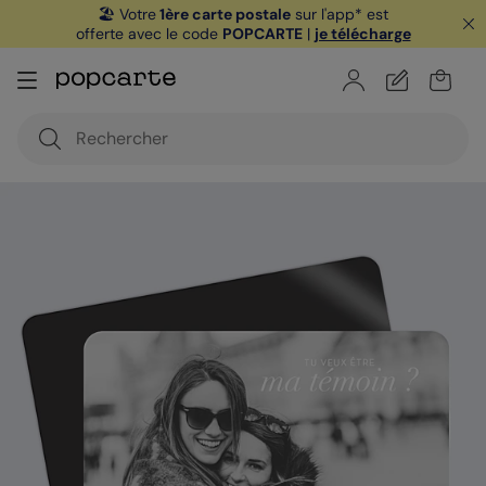
🏖️ Votre
1ère carte postale
sur l'app* est
offerte avec le code
POPCARTE
|
je télécharge