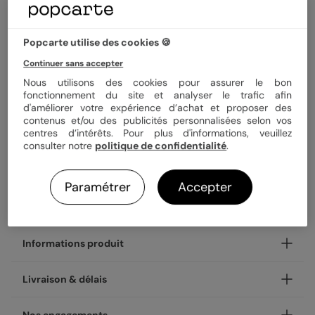
3,99 €
Enveloppe blanche offerte
Popcarte utilise des cookies 🍪
Fabrication française
Continuer sans accepter
Expédition rapide en 48h
Nous utilisons des cookies pour assurer le bon
fonctionnement du site et analyser le trafic afin
d'améliorer votre expérience d’achat et proposer des
Personnaliser
contenus et/ou des publicités personnalisées selon vos
centres d’intérêts. Pour plus d'informations, veuillez
consulter notre
politique de confidentialité
.
Livraison gratuite avec
Popcarte+
Paramétrer
Accepter
Payez en 3 fois sans frais
En savoir plus
Informations produit
Personnalisez votre demande de témoin Sobre et Joli,
Livraison & délais
disponible en coins ronds ou carrés.
NOUVEAU - Les petites attentions : Offrez un cadeau en
Votre création est imprimée avec soin en 24h ou 48h dans