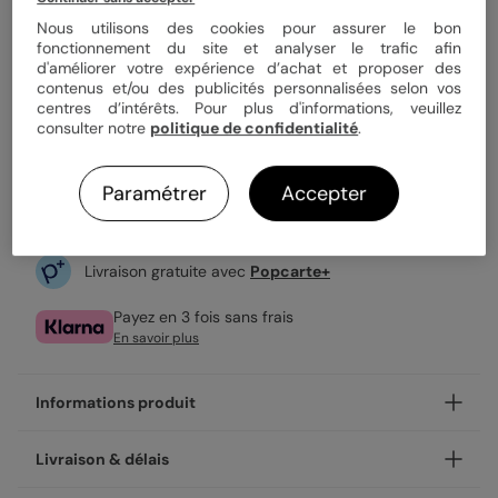
Nous utilisons des cookies pour assurer le bon
fonctionnement du site et analyser le trafic afin
6,40 €
d'améliorer votre expérience d’achat et proposer des
contenus et/ou des publicités personnalisées selon vos
Vendu en lot de 8
centres d’intérêts. Pour plus d'informations, veuillez
Expédition rapide en 48h
consulter notre
politique de confidentialité
.
Paramétrer
Accepter
Personnaliser
Livraison gratuite avec
Popcarte+
Payez en 3 fois sans frais
En savoir plus
Informations produit
Personnalisez votre étiquette Sobre & Jolie, et laissez un
Livraison & délais
souvenir unique à vos proches. Nos étiquettes sont