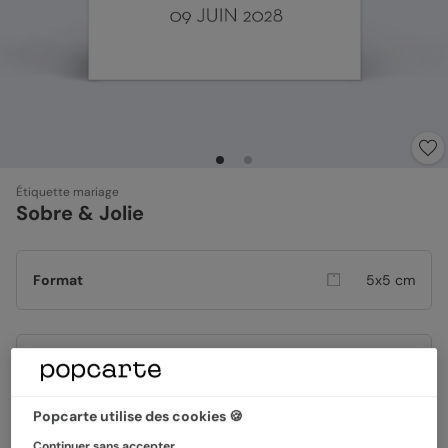
Étiquette mariage
Sobre & Jolie
Format
5x5 cm
Papier
Papier Satiné
Popcarte utilise des cookies 🍪
Quantité
8 étiquettes
Continuer sans accepter