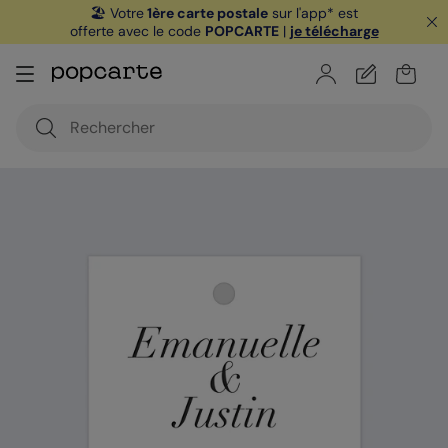
🏖️ Votre
1ère carte postale
sur l'app* est
offerte avec le code
POPCARTE
|
je télécharge