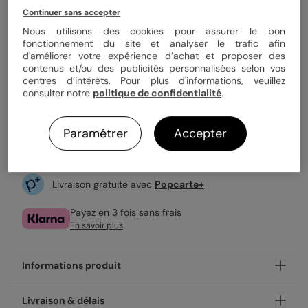
Quantité
8 étiquettes
Continuer sans accepter
Nous utilisons des cookies pour assurer le bon
fonctionnement du site et analyser le trafic afin
6,40 €
d'améliorer votre expérience d’achat et proposer des
contenus et/ou des publicités personnalisées selon vos
Vendu en lot de 8
centres d’intérêts. Pour plus d'informations, veuillez
Expédition rapide en 48h
consulter notre
politique de confidentialité
.
Paramétrer
Accepter
Personnaliser
Livraison gratuite avec
Popcarte+
Payez en 3 fois sans frais
En savoir plus
Informations produit
Personnalisez votre étiquette Couronne de Laurier, et
Livraison & délais