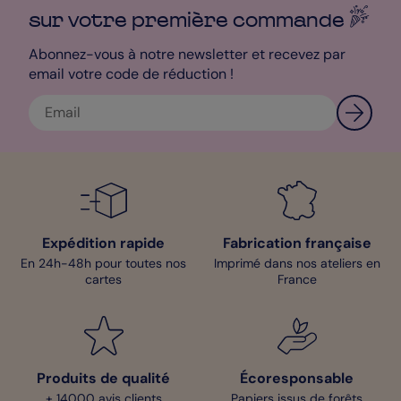
sur votre première
commande
Clara - Pop Designer
Abonnez-vous à notre newsletter et recevez par
email votre code de réduction !
Expédition rapide
Fabrication française
En 24h-48h pour toutes nos
Imprimé dans nos ateliers en
cartes
France
Produits de qualité
Écoresponsable
+ 14000 avis clients
Papiers issus de forêts