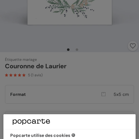
Étiquette mariage
Couronne de Laurier
5
(
1
avis)
Format
5x5 cm
Papier
Papier Satiné
Popcarte utilise des cookies 🍪