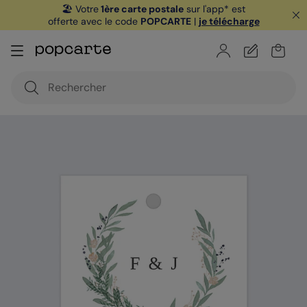
🏖️ Votre
1ère carte postale
sur l'app* est
offerte avec le code
POPCARTE
|
je télécharge