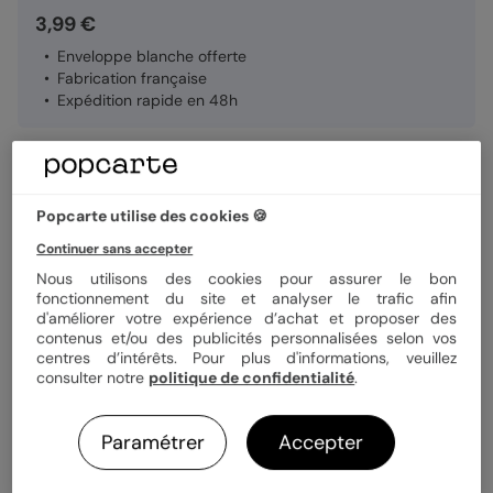
3,99 €
Enveloppe blanche offerte
Fabrication française
Expédition rapide en 48h
Personnaliser
Popcarte utilise des cookies 🍪
Continuer sans accepter
Livraison gratuite avec
Popcarte+
Nous utilisons des cookies pour assurer le bon
Payez en 3 fois sans frais
fonctionnement du site et analyser le trafic afin
d'améliorer votre expérience d’achat et proposer des
En savoir plus
contenus et/ou des publicités personnalisées selon vos
centres d’intérêts. Pour plus d'informations, veuillez
consulter notre
politique de confidentialité
.
Informations produit
Personnalisez votre demande de témoin Wild Flowers,
Livraison & délais
Paramétrer
Accepter
disponible en coins ronds ou carrés.
NOUVEAU - Les petites attentions : Offrez un cadeau en
Votre création est imprimée avec soin en 24h ou 48h dans