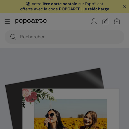
🏖️ Votre
1ère carte postale
sur l'app* est
offerte avec le code
POPCARTE
|
je télécharge