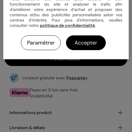
fonctionnement du site et analyser le trafic afin
d'améliorer votre expérience d’achat et proposer des
contenus et/ou des publicités personnalisées selon vos
3,49 €
centres d’intérêts. Pour plus d'informations, veuillez
consulter notre
politique de confidentialité
.
Enveloppe blanche offerte
Fabrication française
Expédition rapide en 24h
Paramétrer
Accepter
Personnaliser
Livraison gratuite avec
Popcarte+
Payez en 3 fois sans frais
En savoir plus
Informations produit
Personnalisez votre demande de témoin Argile (Femme),
Livraison & délais