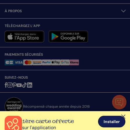
À PROPOS
TÉLÉCHARGEZ L’APP
PAIEMENTS SÉCURISÉS
SUIVEZ-NOUS
Récompensé chaque année depuis 2016
1ère carte offerte
Installer
sur l'application
Toutes nos cartes sont expédiées avec attention depuis la France © Popcarte.com