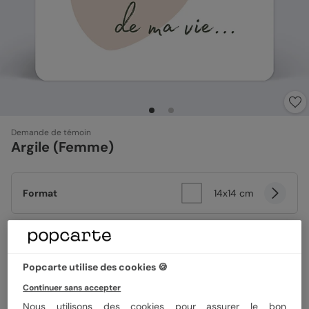
Demande de témoin
Argile (Femme)
Format
14x14 cm
Papier
Papier Satiné
Popcarte utilise des cookies 🍪
Continuer sans accepter
Quantité
1 carte
Nous utilisons des cookies pour assurer le bon