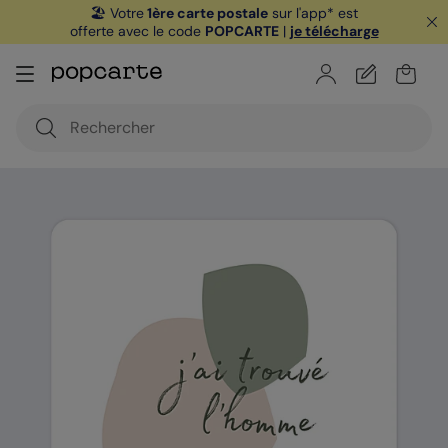
🏖️ Votre
1ère carte postale
sur l'app* est
offerte avec le code
POPCARTE
|
je télécharge