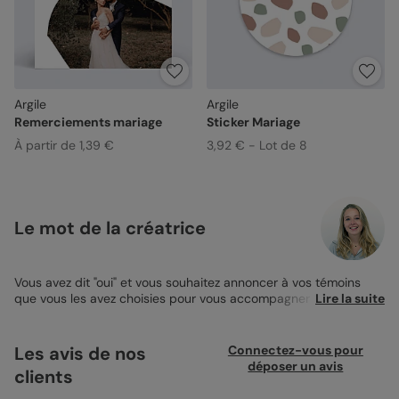
Argile
Argile
Remerciements mariage
Sticker Mariage
À partir de 1,39 €
3,92 € - Lot de 8
Le mot de la créatrice
Vous avez dit "oui" et vous souhaitez annoncer à vos témoins
que vous les avez choisies pour vous accompagner ? Cet
Lire la suite
événement unique est le plus beau jour de votre vie et nous
vous proposons notre modèle de
Carte de Demande de Témoin
Argile Femme. Le recto et le verso sont proposés avec un texte
Les avis de nos
Connectez-vous pour
destiné à votre futur témoin. Vous pouvez ainsi créer la surprise
déposer un avis
clients
à l'amie choisie. Le motif se veut naturel et sobre. Vous pouvez
l'agrémenter à votre guise avec notre studio de personnalisation