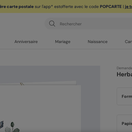
ère carte postale
sur l'app* est
offerte avec le code
POPCARTE
|
je 
Anniversaire
Mariage
Naissance
Car
Demande
Herb
Form
Papi