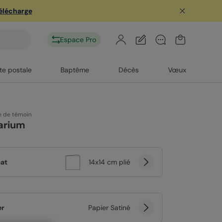
télécharge
Espace Pro
te postale
Baptême
Décès
Vœux
 de témoin
arium
at
14x14 cm plié
er
Papier Satiné