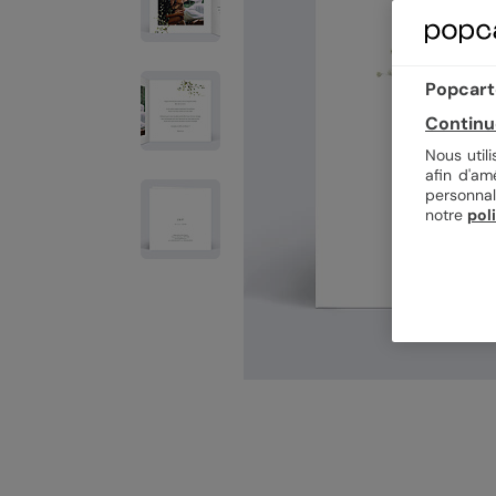
Popcarte
Continu
Nous util
afin d'am
personnal
notre
pol