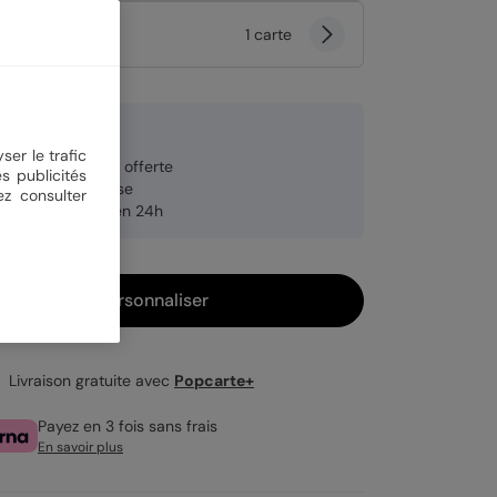
tité
1 carte
9 €
ser le trafic
veloppe blanche offerte
s publicités
brication française
ez consulter
pédition rapide en 24h
Personnaliser
Livraison gratuite avec
Popcarte+
Payez en 3 fois sans frais
En savoir plus