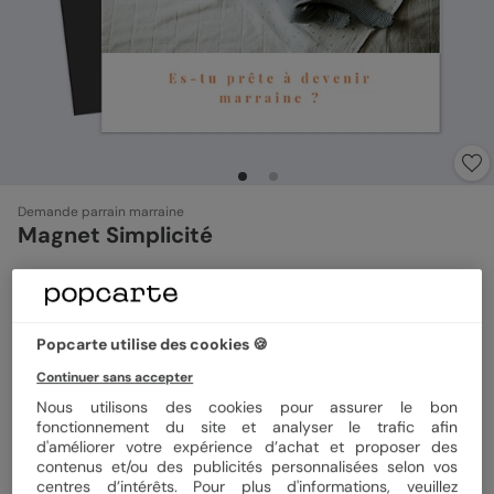
Demande parrain marraine
Magnet Simplicité
Format
Magnet 10x10 cm
Popcarte utilise des cookies 🍪
Continuer sans accepter
Quantité
1 magnet
Nous utilisons des cookies pour assurer le bon
fonctionnement du site et analyser le trafic afin
d'améliorer votre expérience d’achat et proposer des
contenus et/ou des publicités personnalisées selon vos
centres d’intérêts. Pour plus d'informations, veuillez
3,99 €