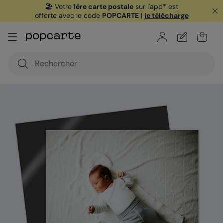
🏖️ Votre
1ère carte postale
sur l'app* est
offerte avec le code
POPCARTE
|
je télécharge