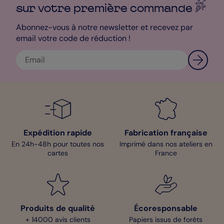
notre studio de personnalisation !
sur votre première
commande
- Anna, Pop designer
Abonnez-vous à notre newsletter et recevez par
email votre code de réduction !
Expédition rapide
Fabrication française
En 24h-48h pour toutes nos
Imprimé dans nos ateliers en
cartes
France
Produits de qualité
Écoresponsable
+ 14000 avis clients
Papiers issus de forêts