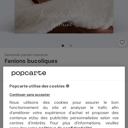
Demande parrain marraine
Fanions bucoliques
Format
14x14 cm
Popcarte utilise des cookies 🍪
Continuer sans accepter
Nous utilisons des cookies pour assurer le bon
Papier
Papier Satiné
fonctionnement du site et analyser le trafic afin
d'améliorer votre expérience d’achat et proposer des
contenus et/ou des publicités personnalisées selon vos
Quantité
1 carte
centres d’intérêts. Pour plus d'informations, veuillez