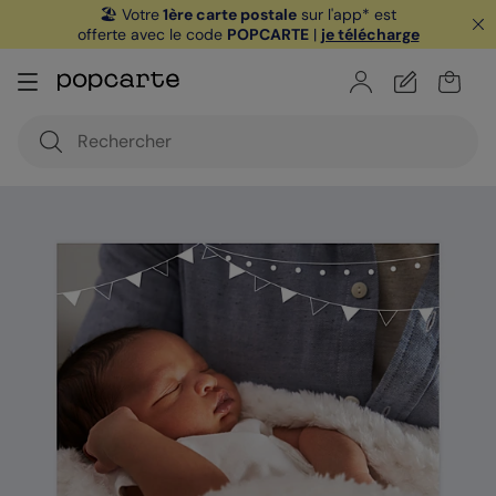
🏖️ Votre
1ère carte postale
sur l'app* est
offerte avec le code
POPCARTE
|
je télécharge