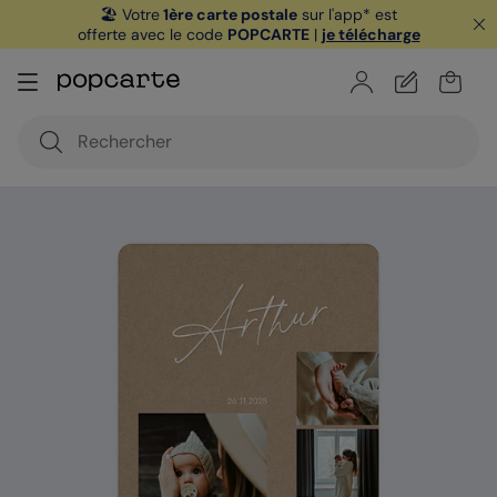
🏖️ Votre
1ère carte postale
sur l'app* est
offerte avec le code
POPCARTE
|
je télécharge