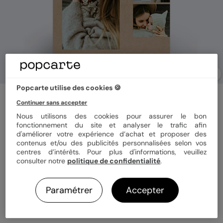
Popcarte utilise des cookies 🍪
Faire part naissance
Continuer sans accepter
Magnet Multi Photo Original Kraft
Nous utilisons des cookies pour assurer le bon
5
(
1
avis)
fonctionnement du site et analyser le trafic afin
d'améliorer votre expérience d’achat et proposer des
contenus et/ou des publicités personnalisées selon vos
Couleur
centres d’intérêts. Pour plus d'informations, veuillez
consulter notre
politique de confidentialité
.
Paramétrer
Accepter
Format
Magnet 10x15 cm