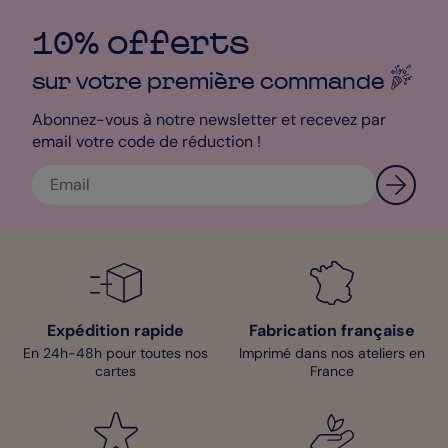
pour ceux qui aiment les détails qui font la différence, vous
pouvez même ajouter des accessoires pour parfaire votre
10% offerts
création. Offrez un sourire à chaque ouverture de frigo avec ce
magnet faire-part de naissance, un souvenir magnétique qui
sur votre première
commande
trouvera sa place dans chaque foyer, rappelant la joie d'un
moment partagé.
Abonnez-vous à notre newsletter et recevez par
Sophie - Designer
email votre code de réduction !
Expédition rapide
Fabrication française
En 24h-48h pour toutes nos
Imprimé dans nos ateliers en
cartes
France