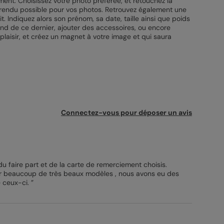
ment. Choisissez votre photo préférée, et retouchez la
leur rendu possible pour vos photos. Retrouvez également une
t. Indiquez alors son prénom, sa date, taille ainsi que poids
ond de ce dernier, ajouter des accessoires, ou encore
laisir, et créez un magnet à votre image et qui saura
Connectez-vous pour déposer un avis
du faire part et de la carte de remerciement choisis.
ar beaucoup de très beaux modèles , nous avons eu des
 ceux-ci. ”