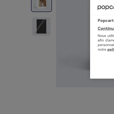
Popcarte
Continu
Nous util
afin d'am
personnal
notre
pol