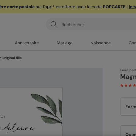
ère carte postale
sur l'app* est
offerte avec le code
POPCARTE
|
je 
Anniversaire
Mariage
Naissance
Car
Original fille
Faire par
Magne
Form
Quan