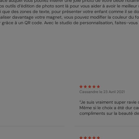
 grâce auquel vous pouvez insérer une jolie photo de votre bébé notam
. Nos outils d’édition de photo sont là pour vous aider à avoir le meil
nsi que des zones de texte, pour présenter votre enfant comme il se doi
nnaliser davantage votre magnet, vous pouvez modifier la couleur du f
grâce à un QR code. Avec le studio de personnalisation, faites-vous p
Cassandre
le 23 Avril 2021
“Je suis vraiment super ravie 
Même si le choix a été dur c
compliments sur la beauté de