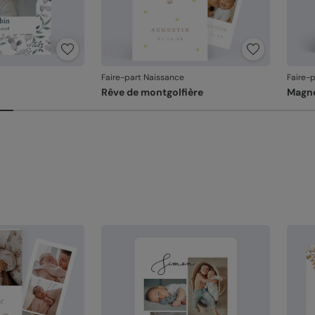
La qu
l'imp
De
re
Fa
Faire-part Naissance
Faire-
et
Rêve de montgolfière
Magno
Em
un
l'
Votre
Si vo
au fa
dans 
relan
En re
que v
produ