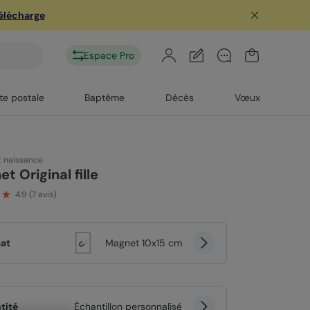
télécharge
Espace Pro
te postale
Baptême
Décès
Vœux
t naissance
t Original fille
4.9
(
7
avis)
at
Magnet 10x15 cm
tité
Échantillon personnalisé