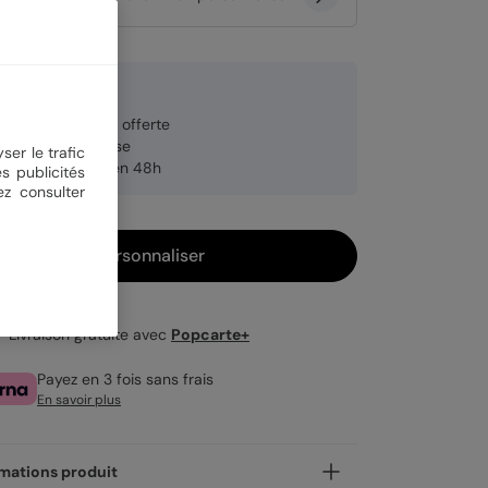
 €
veloppe blanche offerte
brication française
ser le trafic
pédition rapide en 48h
s publicités
ez consulter
Personnaliser
Livraison gratuite avec
Popcarte+
Payez en 3 fois sans frais
En savoir plus
mations produit