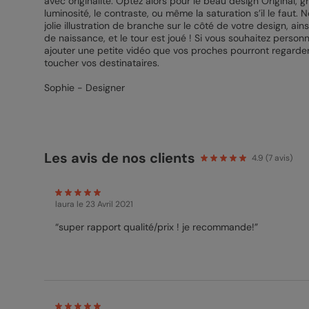
avec originalité. Optez alors pour le beau design Original,
luminosité, le contraste, ou même la saturation s’il le faut
jolie illustration de branche sur le côté de votre design, ai
de naissance, et le tour est joué ! Si vous souhaitez perso
ajouter une petite vidéo que vos proches pourront regarder 
toucher vos destinataires.
Sophie - Designer
Les avis de nos clients
4.9
(
7
avis)
laura
le 23 Avril 2021
“super rapport qualité/prix ! je recommande!”