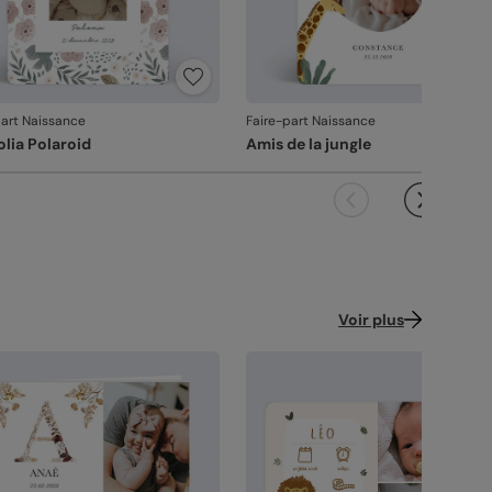
alité guide nos choix au quotidien. De
ression à l'expédition, chaque étape est soignée.
s couleurs fidèles et des détails nets
: un
ndu à la hauteur de votre création.
çonné avec soin
: chaque carte est découpée
part Naissance
Faire-part Naissance
 assemblée avec précision.
lia Polaroid
Amis de la jungle
ballage renforcé
: vos créations arrivent dans
 emballage adapté, pour un résultat intact à
ouverture.
 satisfaction, notre priorité.
us constatez le moindre souci lié à l'impression,
çonnage ou à l’acheminement, contactez-nous
les 30 jours. Nous nous occupons de tout et
Voir plus
çons une impression si nécessaire.
vanche, si le point concerne la personnalisation
ous avez validée (texte, photo, mise en page), le
it ne pourra pas être repris.