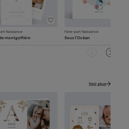
alité guide nos choix au quotidien. De
ression à l'expédition, chaque étape est soignée.
s couleurs fidèles et des détails nets
: un
ndu à la hauteur de votre création.
çonné avec soin
: chaque carte est découpée
part Naissance
Faire-part Naissance
 assemblée avec précision.
de montgolfière
Sous l'Océan
ballage renforcé
: vos créations arrivent dans
 emballage adapté, pour un résultat intact à
ouverture.
 satisfaction, notre priorité.
us constatez le moindre souci lié à l'impression,
çonnage ou à l’acheminement, contactez-nous
les 30 jours. Nous nous occupons de tout et
Voir plus
çons une impression si nécessaire.
vanche, si le point concerne la personnalisation
ous avez validée (texte, photo, mise en page), le
it ne pourra pas être repris.