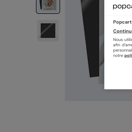
Popcarte
Continu
Nous util
afin d'am
personnal
notre
pol