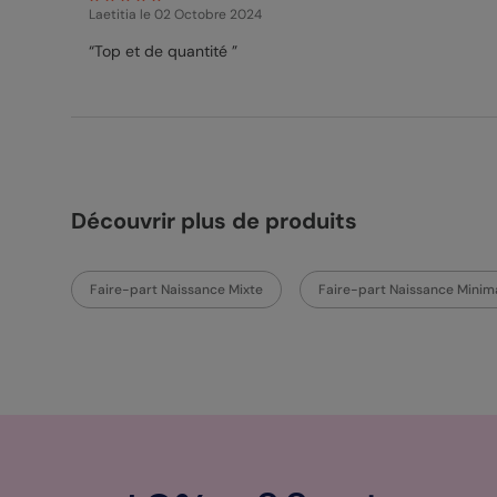
Laetitia
le 02 Octobre 2024
“Top et de quantité ”
Découvrir plus de produits
Faire-part Naissance Mixte
Faire-part Naissance Minima