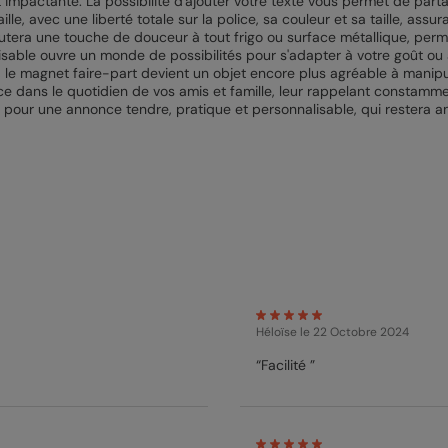
et impactante. La possibilité d'ajouter votre texte vous permet de par
aille, avec une liberté totale sur la police, sa couleur et sa taille, a
outera une touche de douceur à tout frigo ou surface métallique, per
sable ouvre un monde de possibilités pour s'adapter à votre goût ou 
s, le magnet faire-part devient un objet encore plus agréable à manipul
ce dans le quotidien de vos amis et famille, leur rappelant constam
r pour une annonce tendre, pratique et personnalisable, qui restera a
Héloïse
le 22 Octobre 2024
“Facilité ”