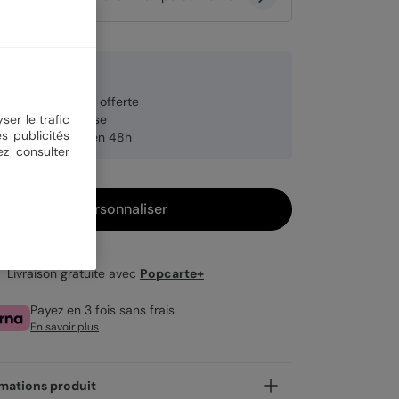
 €
veloppe blanche offerte
ser le trafic
brication française
s publicités
pédition rapide en 48h
ez consulter
Personnaliser
Livraison gratuite avec
Popcarte+
Payez en 3 fois sans frais
En savoir plus
mations produit