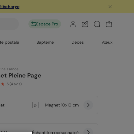
télécharge
Espace Pro
te postale
Baptême
Décès
Vœux
t naissance
et Pleine Page
5
(
4
avis)
at
Magnet 10x10 cm
tité
Échantillon personnalisé