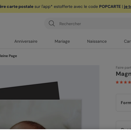
ère carte postale
sur l'app* est
offerte avec le code
POPCARTE
|
je 
Anniversaire
Mariage
Naissance
Car
leine Page
Faire par
Magn
Form
Quan