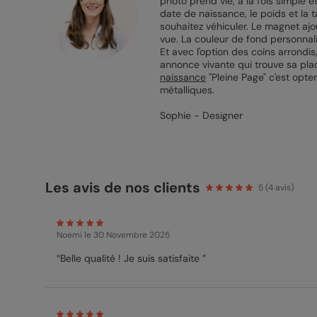
photo prend vie, à la fois simple 
date de naissance, le poids et la t
souhaitez véhiculer. Le magnet aj
vue. La couleur de fond personnali
Et avec l'option des coins arrondi
annonce vivante qui trouve sa pla
naissance
"Pleine Page" c'est opte
métalliques.
Sophie - Designer
Les avis de nos clients
5
(
4
avis)
Noemi
le 30 Novembre 2025
“Belle qualité ! Je suis satisfaite ”