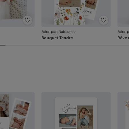
La qu
l'imp
De
re
Fa
Faire-part Naissance
Faire-
et
Bouquet Tendre
Rêve 
Em
un
l'
Votre
Si vo
au fa
dans 
relan
En re
que v
produ