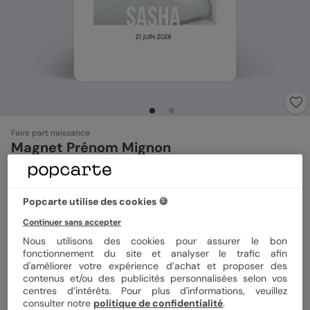
Faire part naissance
Magnet Prénom Mignon
4.5
(
4
avis)
Popcarte utilise des cookies 🍪
Format
Magnet 10x15 cm
Continuer sans accepter
Nous utilisons des cookies pour assurer le bon
fonctionnement du site et analyser le trafic afin
d'améliorer votre expérience d’achat et proposer des
Quantité
Échantillon personnalisé
contenus et/ou des publicités personnalisées selon vos
centres d’intérêts. Pour plus d'informations, veuillez
consulter notre
politique de confidentialité
.