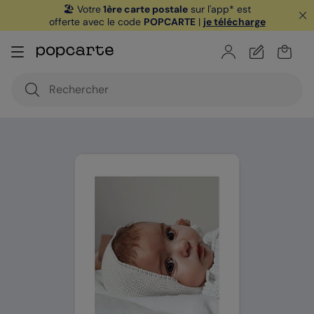
🏖️ Votre
1ère carte postale
sur l'app* est
offerte avec le code
POPCARTE
|
je télécharge