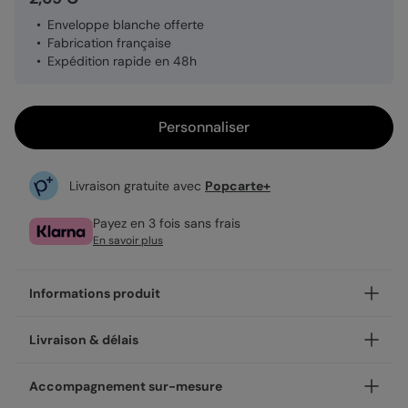
Enveloppe blanche offerte
Fabrication française
Expédition rapide en 48h
Personnaliser
Livraison gratuite avec
Popcarte+
Payez en 3 fois sans frais
En savoir plus
Informations produit
Personnalisez votre save the date Délicate Signature,
Livraison & délais
disponible en coins ronds ou carrés.
Nos enveloppes
Votre création est imprimée avec soin en 24h ou 48h dans
Accompagnement sur-mesure
nos ateliers, en France.