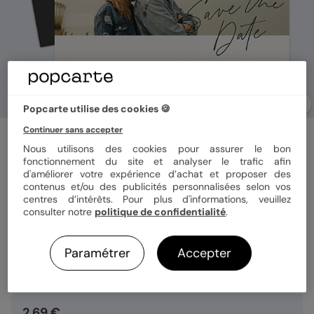
Popcarte utilise des cookies 🍪
Continuer sans accepter
Save the date
Magnet Délicate Signature
Nous utilisons des cookies pour assurer le bon
fonctionnement du site et analyser le trafic afin
d'améliorer votre expérience d’achat et proposer des
contenus et/ou des publicités personnalisées selon vos
Format
Magnet 10x15 cm
centres d’intérêts. Pour plus d'informations, veuillez
consulter notre
politique de confidentialité
.
Paramétrer
Accepter
Quantité
Échantillon personnalisé
2,69 €