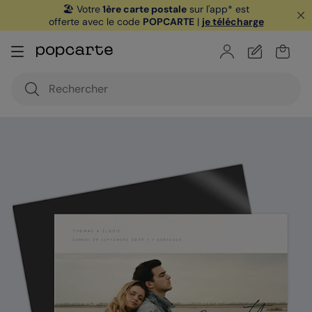
🏖️ Votre
1ère carte postale
sur l'app* est
offerte avec le code
POPCARTE
|
je télécharge