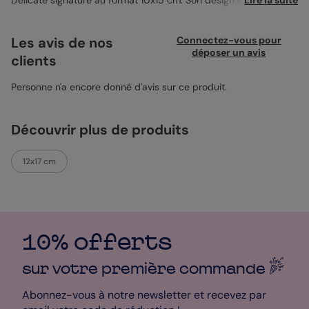
Délicate signature au format 10x15 cm. Son design épuré et sa
Lire la suite
typographie manuscrite ajoutent une touche de douceur à
votre annonce. 100% personnalisable, il sublime votre plus belle
photo pour un souvenir unique. Accompagnez-le d’une
Les avis de nos
Connectez-vous pour
enveloppe ivoire pour un envoi élégant et soigné.
déposer un avis
clients
Personne n'a encore donné d'avis sur ce produit.
Découvrir plus de produits
12x17 cm
10% offerts
sur votre première
commande
Abonnez-vous à notre newsletter et recevez par