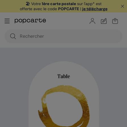
🏖️ Votre
1ère carte postale
sur l'app* est
offerte avec le code
POPCARTE
|
je télécharge