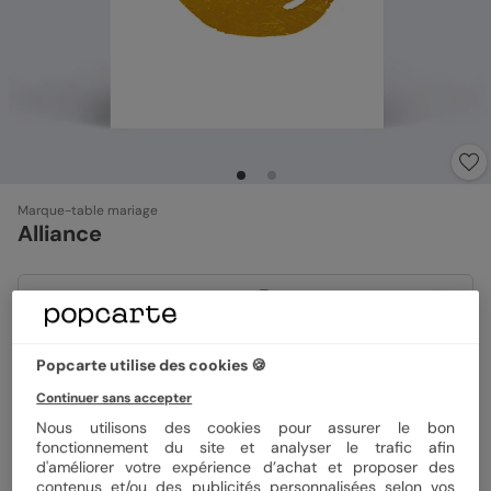
Marque-table mariage
Alliance
Format
Arche 11x16 cm
Popcarte utilise des cookies 🍪
Continuer sans accepter
Papier
Papier Satiné
Nous utilisons des cookies pour assurer le bon
fonctionnement du site et analyser le trafic afin
Quantité
1 carte
d'améliorer votre expérience d’achat et proposer des
contenus et/ou des publicités personnalisées selon vos