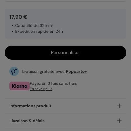
17,90 €
Capacité de 325 ml
Expédition rapide en 24h
Personnaliser
Livraison gratuite avec
Popcarte+
Payez en 3 fois sans frais
En savoir plus
Informations produit
Commencez une journée pas comme les autres, avec le
Livraison & délais
mug annonce grossesse Tu vas être mamie. Personnalisez