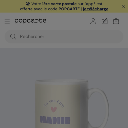
🏖️ Votre
1ère carte postale
sur l'app* est
offerte avec le code
POPCARTE
|
je télécharge