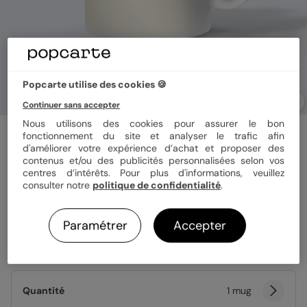
Popcarte utilise des cookies 🍪
Continuer sans accepter
Nous utilisons des cookies pour assurer le bon
Mug annonce grossesse
fonctionnement du site et analyser le trafic afin
Tu vas être mamie
d'améliorer votre expérience d’achat et proposer des
contenus et/ou des publicités personnalisées selon vos
centres d’intérêts. Pour plus d'informations, veuillez
consulter notre
politique de confidentialité
.
Matériau
Céramique
Magique
Paramétrer
Accepter
Format
325 ml
Quantité
1 mug