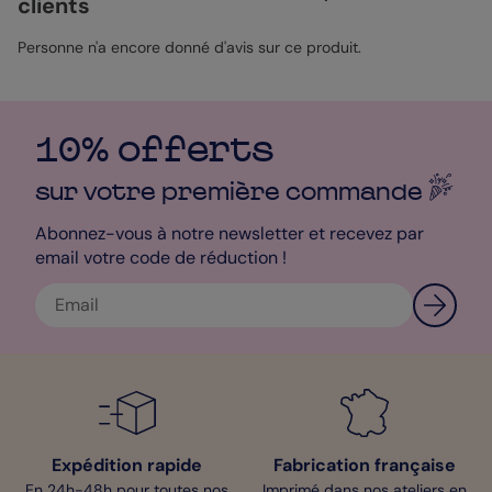
clients
manière.
Personne n'a encore donné d'avis sur ce produit.
10% offerts
sur votre première
commande
Abonnez-vous à notre newsletter et recevez par
email votre code de réduction !
Expédition rapide
Fabrication française
En 24h-48h pour toutes nos
Imprimé dans nos ateliers en