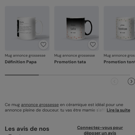
ancré dans la matière, sans relief. Il ne s'écaille pas, il ne
s'efface pas.
Emballage renforcé
: vos créations arrivent dans un
emballage adapté, pour un résultat intact à l'ouverture.
Votre satisfaction, notre priorité
Si vous constatez le moindre souci lié à l'impression ou à
l’acheminement, contactez-nous dans les 30 jours. Nous
nous occupons de tout et relançons une impression si
nécessaire.
Mug annonce grossesse
Mug annonce grossesse
Mug annonce gros
Définition Papa
Promotion tata
Promotion ton
En revanche, si le point concerne la personnalisation que
vous avez validée (texte, photo, mise en page), le produit
ne pourra pas être repris.
Ce mug
annonce grossesse
en céramique est idéal pour une
annonce pleine de douceur. tu vas être mamie s'affiche
Lire la suite
fièrement dans des couleurs tendres, parfait pour surprendre
et émouvoir. Offrez ce moment unique lors d'un café ou d'un thé
partagé. Personnalisable, ce mug peut devenir le témoin de cet
Les avis de nos
Connectez-vous pour
instant inoubliable. Un petit geste qui compte. Faites-le à votre
déposer un avis