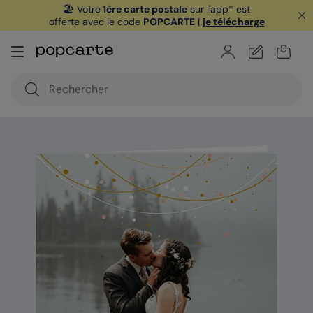
🏖️ Votre
1ère carte postale
sur l'app* est
offerte avec le code
POPCARTE
|
je télécharge