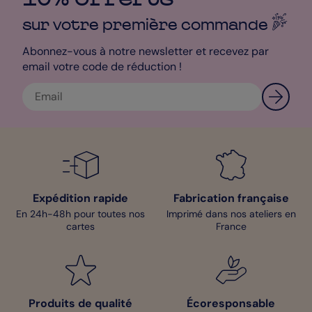
panne d’inspiration ! Ensuite, faites un choix parmi nos 5
papiers haut de gamme et nos 21 couleurs d’enveloppes pour
sur votre première
commande
compléter l’envoi de vos
Cartes Remerciements Mariage
! Le
studio de personnalisation n’attend que vous ! Foncez découvrir
Abonnez-vous à notre newsletter et recevez par
vos possibilités de création !
email votre code de réduction !
Clara - Pop Designer
Expédition rapide
Fabrication française
En 24h-48h pour toutes nos
Imprimé dans nos ateliers en
cartes
France
Produits de qualité
Écoresponsable