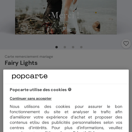
Carte remerciement mariage
Fairy Lights
2
(
1
avis)
Popcarte utilise des cookies 🍪
Format
14x14 cm plié
Continuer sans accepter
Nous utilisons des cookies pour assurer le bon
fonctionnement du site et analyser le trafic afin
Papier
Papier Satiné
d'améliorer votre expérience d’achat et proposer des
contenus et/ou des publicités personnalisées selon vos
centres d’intérêts. Pour plus d'informations, veuillez