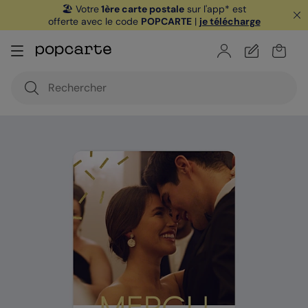
🏖️ Votre
1ère carte postale
sur l'app* est
offerte avec le code
POPCARTE
|
je télécharge