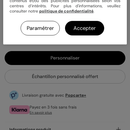
contenus et/ou des publicités personnalisées selon vos
centres d’intérêts. Pour plus d'informations, veuillez
consulter notre
politique de confidentialité
.
1,09 €
Enveloppe blanche offerte
Paramétrer
Accepter
Fabrication française
Expédition rapide en 24h
Personnaliser
Échantillon personnalisé offert
Livraison gratuite avec
Popcarte+
Payez en 3 fois sans frais
En savoir plus
Informations produit