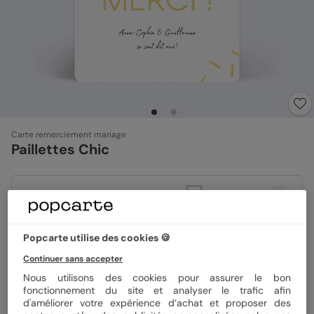
Carte remerciement mariage
Paillettes Chic
Format
10x15 cm
Popcarte utilise des cookies 🍪
Papier
Papier Satiné
Continuer sans accepter
Nous utilisons des cookies pour assurer le bon
fonctionnement du site et analyser le trafic afin
Quantité
Échantillon personnalisé
d'améliorer votre expérience d’achat et proposer des