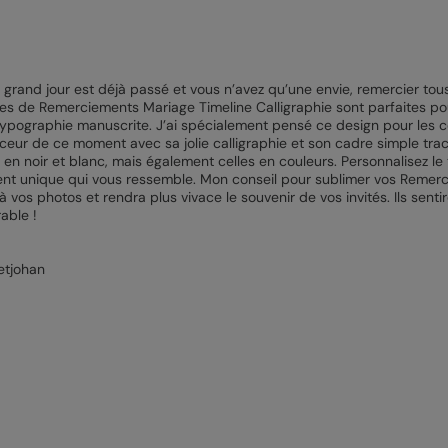
e grand jour est déjà passé et vous n’avez qu’une envie, remercier tou
es de Remerciements Mariage Timeline Calligraphie sont parfaites pour 
 typographie manuscrite. J’ai spécialement pensé ce design pour les
ouceur de ce moment avec sa jolie calligraphie et son cadre simple tra
en noir et blanc, mais également celles en couleurs. Personnalisez le 
nt unique qui vous ressemble. Mon conseil pour sublimer vos Remerci
 à vos photos et rendra plus vivace le souvenir de vos invités. Ils sent
able !
etjohan