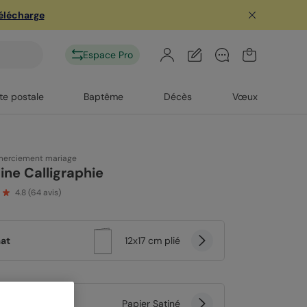
télécharge
Espace Pro
te postale
Baptême
Décès
Vœux
merciement mariage
ine Calligraphie
4.8
(
64
avis)
at
12x17 cm plié
er
Papier Satiné