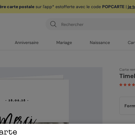
ère carte postale
sur l'app* est
offerte avec le code
POPCARTE
|
je 
Anniversaire
Mariage
Naissance
Car
Carte re
Timel
Form
Papi