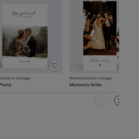
vanche, si le point concerne la personnalisation
ous avez validée (texte, photo, mise en page), le
it ne pourra pas être repris.
iements mariage
Remerciements mariage
 Photo
Moments Volés