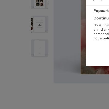
Popcarte
Continu
Nous util
afin d'am
personnal
notre
pol