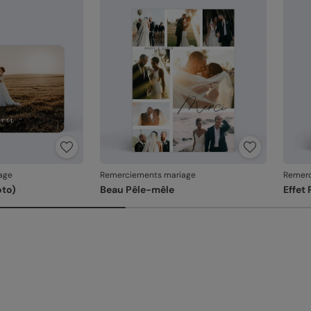
En re
que v
produ
age
Remerciements mariage
Remerc
oto)
Beau Pêle-mêle
Effet