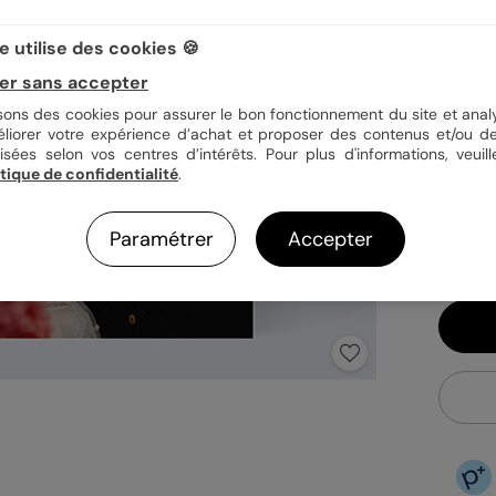
 utilise des cookies 🍪
Quan
er sans accepter
isons des cookies pour assurer le bon fonctionnement du site et analy
éliorer votre expérience d’achat et proposer des contenus et/ou de
isées selon vos centres d’intérêts. Pour plus d'informations, veuill
1,39
itique de confidentialité
.
En
Fa
Paramétrer
Accepter
Ex