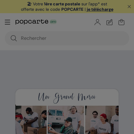
🏖️ Votre
1ère carte postale
sur l'app* est
offerte avec le code
POPCARTE
|
je télécharge