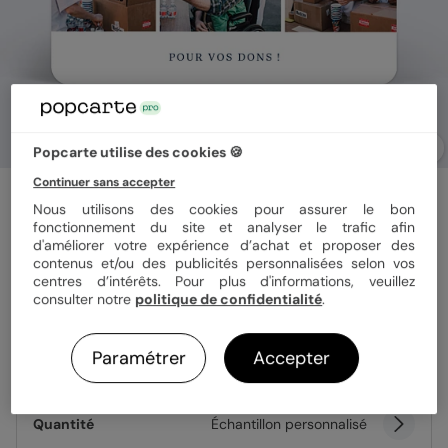
Popcarte utilise des cookies 🍪
Continuer sans accepter
Carte remerciement professionnel
Cinematic III
Nous utilisons des cookies pour assurer le bon
fonctionnement du site et analyser le trafic afin
d'améliorer votre expérience d’achat et proposer des
contenus et/ou des publicités personnalisées selon vos
Format
10x15 cm
centres d’intérêts. Pour plus d'informations, veuillez
consulter notre
politique de confidentialité
.
Paramétrer
Accepter
Papier
Papier Satiné
Quantité
Échantillon personnalisé