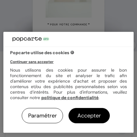
Popcarte utilise des cookies 🍪
Carte remerciement professionnel
Continuer sans accepter
Merci
Nous utilisons des cookies pour assurer le bon
fonctionnement du site et analyser le trafic afin
d'améliorer votre expérience d’achat et proposer des
Format
10x15 cm
contenus et/ou des publicités personnalisées selon vos
centres d’intérêts. Pour plus d'informations, veuillez
consulter notre
politique de confidentialité
.
Papier
Papier Satiné
Paramétrer
Accepter
Quantité
Échantillon personnalisé