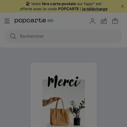
🏖️ Votre
1ère carte postale
sur l'app* est
offerte avec le code
POPCARTE
|
je télécharge