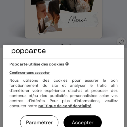
Carte remerciement mariage
Collage à la main
Popcarte utilise des cookies 🍪
Continuer sans accepter
Format
12x17 cm
Nous utilisons des cookies pour assurer le bon
fonctionnement du site et analyser le trafic afin
d'améliorer votre expérience d’achat et proposer des
contenus et/ou des publicités personnalisées selon vos
centres d’intérêts. Pour plus d'informations, veuillez
Papier
Papier Satiné
consulter notre
politique de confidentialité
.
Quantité
Échantillon personnalisé
Paramétrer
Accepter