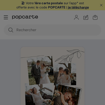
🏖️ Votre
1ère carte postale
sur l'app* est
offerte avec le code
POPCARTE
|
je télécharge