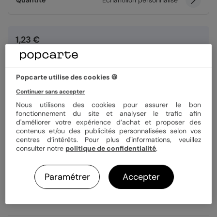
Quantité
Échantillon personnalisé
1,23 €
Enveloppe blanche offerte
Fabrication française
Expédition rapide en 24h
Popcarte utilise des cookies 🍪
Continuer sans accepter
Nous utilisons des cookies pour assurer le bon
Personnaliser
fonctionnement du site et analyser le trafic afin
d'améliorer votre expérience d’achat et proposer des
contenus et/ou des publicités personnalisées selon vos
Échantillon personnalisé offert
centres d’intérêts. Pour plus d'informations, veuillez
consulter notre
politique de confidentialité
.
Livraison gratuite avec
Popcarte+
Paramétrer
Accepter
Payez en 3 fois sans frais
En savoir plus