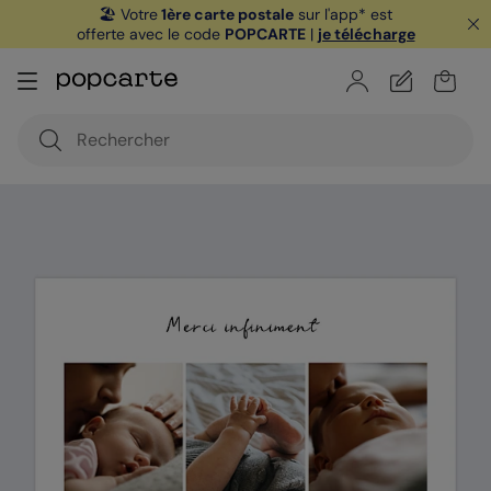
🏖️ Votre
1ère carte postale
sur l'app* est
offerte avec le code
POPCARTE
|
je télécharge