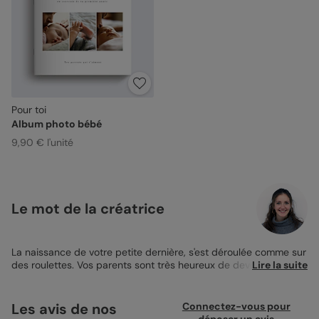
Pour toi
Album photo bébé
9,90 € l'unité
Le mot de la créatrice
La naissance de votre petite dernière, s'est déroulée comme sur
des roulettes. Vos parents sont très heureux de devenir à
Lire la suite
nouveaux grands-parents. Vous venez de rentrer de l'hôpital et
vous avez hâte de les remercier avec une
Carte de
Remerciement Naissance
. La Carte de Remerciements
Les avis de nos
Connectez-vous pour
Naissance Certificat Moderne convient parfaitement à un petit
déposer un avis