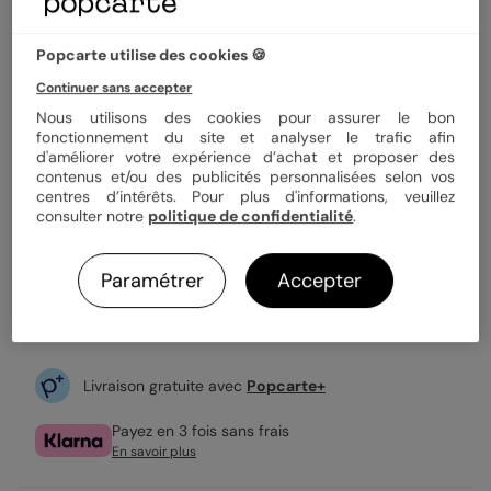
Quantité
Échantillon personnalisé
Popcarte utilise des cookies 🍪
1,19 €
Continuer sans accepter
Nous utilisons des cookies pour assurer le bon
Enveloppe blanche offerte
fonctionnement du site et analyser le trafic afin
Fabrication française
d'améliorer votre expérience d’achat et proposer des
Expédition rapide en 24h
contenus et/ou des publicités personnalisées selon vos
centres d’intérêts. Pour plus d'informations, veuillez
consulter notre
politique de confidentialité
.
Personnaliser
Paramétrer
Accepter
Échantillon personnalisé offert
Livraison gratuite avec
Popcarte+
Payez en 3 fois sans frais
En savoir plus