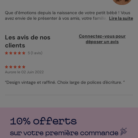
Que d’émotions depuis la naissance de votre petit bébé ! Vous
avez envie de le présenter à vos amis, votre famille, vos
Lire la suite
collègues, vos voisins… Bref, à tous ceux que vous aimez ! C’est
pour cela que vous avez choisi d’envoyer la Carte de
Remerciement Naissance Layette Bergamote. Effectivement,
Les avis de nos
Connectez-vous pour
vous avez reçu de jolis mots et des petits cadeaux suite à sa
déposer un avis
clients
naissance, alors vous souhaitez remercier vos proches pour
leurs délicates attentions ! Sur la première de couverture vous
5
(
1
avis)
trouverez toute la tenue de votre petite fille : une jolie robe et un
gilet, un bonnet, des chaussures, un petit nœud et des lunettes.
Une vraie star ! Afin de personnaliser votre
Carte de
Aurore
le 02 Juin 2022
Remerciement Naissance
, choisissez la couleur et la calligraphie
de votre choix afin d’écrire quelques lignes à vos proches. Pour
“Design vintage et raffiné. Choix large de polices d'écriture. ”
finir, choisissez l’impression parmi nos 5 papiers haut-de-
gamme et nos 19 couleurs d’enveloppe !
Mathilde - Pop Designer
10% offerts
sur votre première
commande