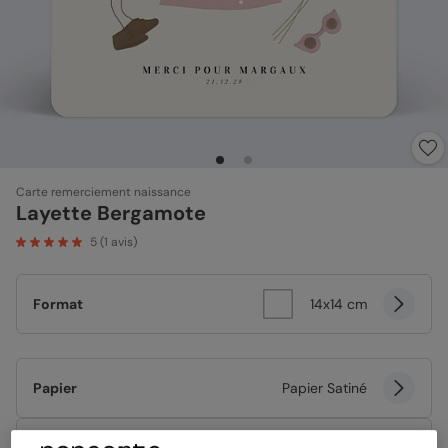
Carte remerciement naissance
Layette Bergamote
5
(
1
avis)
Format
14x14 cm
Papier
Papier Satiné