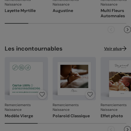
En sélectionnant l'envoi "Chez vos destinataires", nous
Création :
papier haute qualité texturé et épais, type
Naissance
Naissance
Naissance
imprimons et envoyons vos créations directement dans
La qualité, dans les détails
papier à dessin (300 g/m²)
Layette Myrtille
Augustine
Multi Fleurs
leurs boîtes aux lettres. En France métropolitaine, la
La qualité guide nos choix au quotidien. De l'impression à
Automnales
livraison prend entre 4 à 5 jours ouvrés (hors
Satiné :
papier mat au toucher lisse (350 g/m²)
l'expédition, chaque étape est soignée.
dimanches et jours fériés). Pour le reste du monde, les
Satiné pelliculé :
papier brillant au toucher lisse,
délais peuvent être un peu plus longs selon le pays de
Des couleurs fidèles et des détails nets
: un rendu à la
pelliculé sur les faces extérieures (350 g/m²)
destination.
hauteur de votre création.
Recyclé :
papier 100% fibres recyclées, grain naturel
Façonné avec soin
: chaque carte est découpée et
très légèrement visible (350 g/m²)
assemblée avec précision.
Les incontournables
Voir plus
Emballage renforcé
: vos créations arrivent dans un
Nacré irisé :
papier élégant avec effet nacré pailleté
emballage adapté, pour un résultat intact à l'ouverture.
(300 g/m²)
Votre satisfaction, notre priorité.
Référence : 14079
Si vous constatez le moindre souci lié à l'impression, au
façonnage ou à l’acheminement, contactez-nous dans les
30 jours. Nous nous occupons de tout et relançons une
impression si nécessaire.
En revanche, si le point concerne la personnalisation que
Remerciements
Remerciements
Remerciements
vous avez validée (texte, photo, mise en page), le produit
Naissance
Naissance
Naissance
ne pourra pas être repris.
Modèle Vierge
Polaroïd Classique
Effet photo