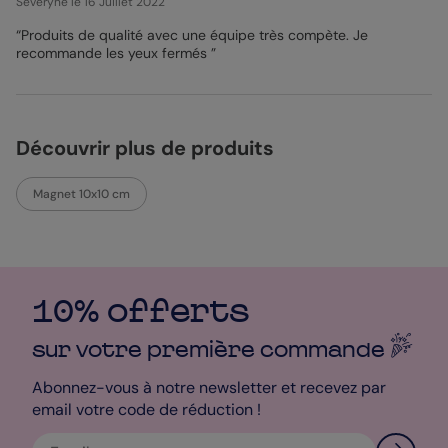
Severyne
le 16 Juillet 2022
studio de personnalisation.
“Produits de qualité avec une équipe très compète. Je
Clara - Pop Designer
recommande les yeux fermés ”
Découvrir plus de produits
Magnet 10x10 cm
10% offerts
sur votre première
commande
Abonnez-vous à notre newsletter et recevez par
email votre code de réduction !