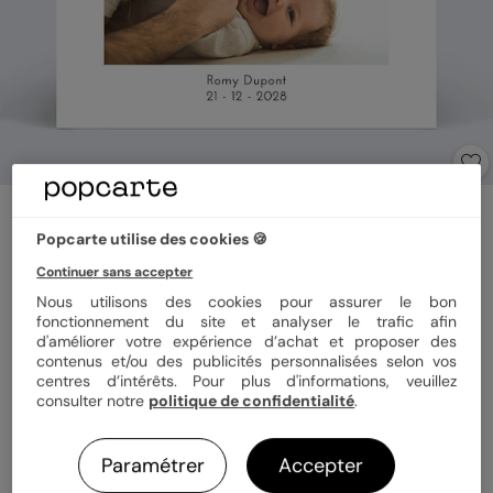
Carte remerciement naissance
Signature
Popcarte utilise des cookies 🍪
5
(
2
avis)
Continuer sans accepter
Nous utilisons des cookies pour assurer le bon
fonctionnement du site et analyser le trafic afin
Format
14x14 cm plié
d'améliorer votre expérience d’achat et proposer des
contenus et/ou des publicités personnalisées selon vos
centres d’intérêts. Pour plus d'informations, veuillez
consulter notre
politique de confidentialité
.
Papier
Papier Satiné
Paramétrer
Accepter