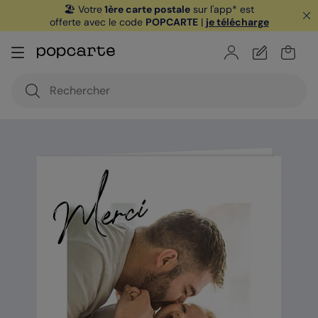
🏖️ Votre
1ère carte postale
sur l'app* est
offerte avec le code
POPCARTE
|
je télécharge