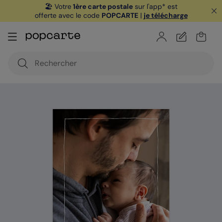
🏖️ Votre
1ère carte postale
sur l'app* est
offerte avec le code
POPCARTE
|
je télécharge