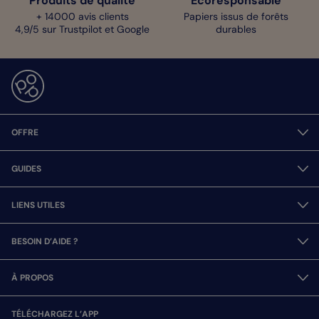
Produits de qualité
Écoresponsable
+ 14000 avis clients
Papiers issus de forêts
4,9/5 sur Trustpilot et Google
durables
OFFRE
GUIDES
LIENS UTILES
BESOIN D’AIDE ?
À PROPOS
TÉLÉCHARGEZ L’APP