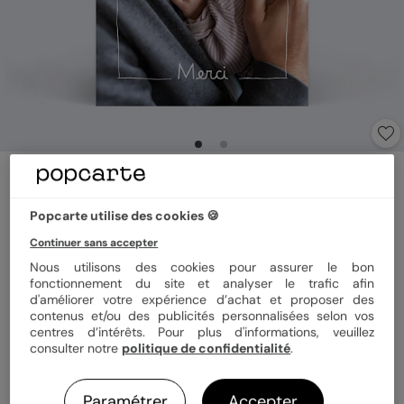
Carte remerciement naissance
Cadre à la Main
Popcarte utilise des cookies 🍪
4.7
(
3
avis)
Continuer sans accepter
Nous utilisons des cookies pour assurer le bon
Format
10x15 cm
fonctionnement du site et analyser le trafic afin
d'améliorer votre expérience d’achat et proposer des
contenus et/ou des publicités personnalisées selon vos
centres d’intérêts. Pour plus d'informations, veuillez
consulter notre
politique de confidentialité
.
Papier
Papier Satiné
Paramétrer
Accepter