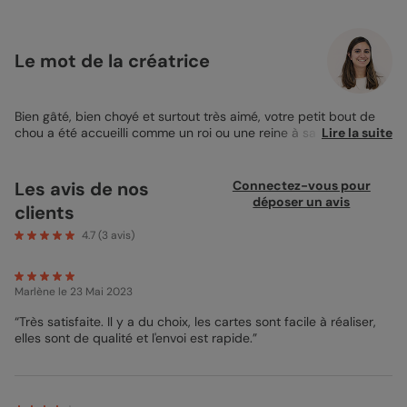
Le mot de la créatrice
Bien gâté, bien choyé et surtout très aimé, votre petit bout de
chou a été accueilli comme un roi ou une reine à sa naissance !
Lire la suite
Afin de remercier tous vos proches pour leurs gestes et leur
présence, j’expose sous vos yeux la
Carte de Remerciements
Naissance
Cadre à la Main ! Simple, sans prétention et toute
Les avis de nos
Connectez-vous pour
mignonne, elle met en avant la photo que vous aurez
déposer un avis
clients
sélectionnée avec soin de votre bambin sur le recto. Celle-ci
est délicatement mise en valeur par un tracé fragile et fin,
4.7
(
3
avis)
comme un trait d’enfant, qui finit sa boucle en disant “merci”.
Au verso, le tracé est repris pour encadrer votre mot
personnalisé. N’hésitez pas à user de quelques accessoires
Marlène
le 23 Mai 2023
spécialement dessinés pour la naissance par notre équipe de
graphistes, à choisir une couleur de police similaire au pyjama
“Très satisfaite. Il y a du choix, les cartes sont facile à réaliser,
de votre enfant sur la photo par exemple ! Mon dernier conseil
elles sont de qualité et l'envoi est rapide.”
de designer ? Conservez un Format 10x15 cm qui permet de
bien mettre en valeur votre photo !
Bénédicte - Designer