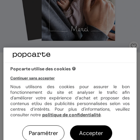
Carte remerciement naissance
Magnet Cadre à la Main
Popcarte utilise des cookies 🍪
4.7
(
3
avis)
Continuer sans accepter
Nous utilisons des cookies pour assurer le bon
fonctionnement du site et analyser le trafic afin
Format
Magnet 10x15 cm
d'améliorer votre expérience d’achat et proposer des
contenus et/ou des publicités personnalisées selon vos
centres d’intérêts. Pour plus d'informations, veuillez
consulter notre
politique de confidentialité
.
Quantité
Échantillon personnalisé
Paramétrer
Accepter