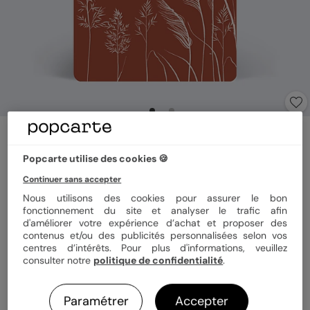
Save the date
Rêve Bohème
Popcarte utilise des cookies 🍪
5
(
1
avis)
Continuer sans accepter
Nous utilisons des cookies pour assurer le bon
Format
10x15 cm
fonctionnement du site et analyser le trafic afin
d'améliorer votre expérience d’achat et proposer des
contenus et/ou des publicités personnalisées selon vos
centres d’intérêts. Pour plus d'informations, veuillez
consulter notre
politique de confidentialité
.
Papier
Papier Satiné
Paramétrer
Accepter