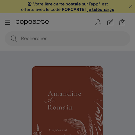
🏖️ Votre
1ère carte postale
sur l'app* est
offerte avec le code
POPCARTE
|
je télécharge