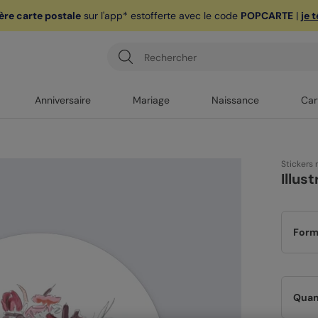
ère carte postale
sur l'app* est
offerte avec le code
POPCARTE
|
je 
Anniversaire
Mariage
Naissance
Car
Stickers
Illus
Form
Quan