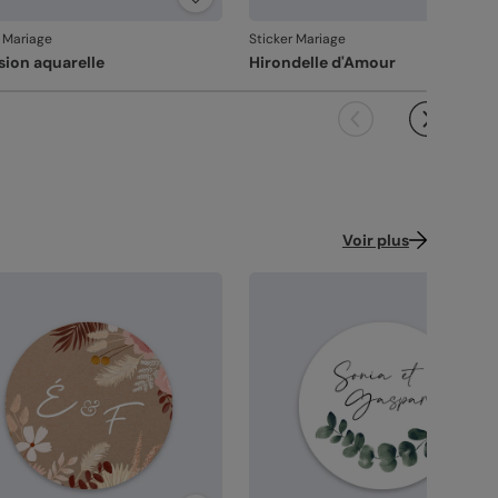
ndu à la hauteur de votre création.
coupe précise
: vos stickers sont façonnés
r Mariage
Sticker Mariage
ec soin, pour un rendu net et régulier.
sion aquarelle
Hirondelle d'Amour
ballage renforcé
: vos créations arrivent dans
 emballage adapté, pour un résultat intact à
ouverture.
 satisfaction, notre priorité
us constatez le moindre souci lié à l’impression, à
coupe ou à l’acheminement, contactez-nous
les 30 jours. Nous nous occupons de tout et
Voir plus
çons une impression si nécessaire.
vanche, si le point concerne la personnalisation
ous avez validée (texte, photo, mise en page), le
it ne pourra pas être repris.