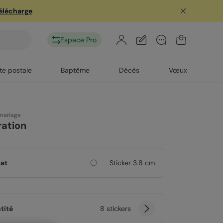
télécharge
Espace Pro
te postale
Baptême
Décès
Vœux
 mariage
tration
at
Sticker 3.8 cm
tité
8 stickers