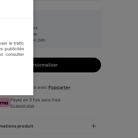
 €
anche de 8 stickers
brication française
pédition rapide en 24h
ser le trafic
s publicités
ez consulter
Personnaliser
Livraison gratuite avec
Popcarte+
Payez en 3 fois sans frais
En savoir plus
mations produit