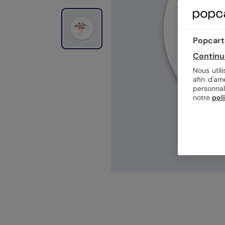
Popcarte
Continu
Nous util
afin d'am
personnal
notre
pol