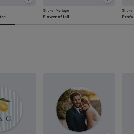
re
Dé
Sticker Mariage
Sticke
av
tre
Flower of fall
Profu
Em
un
l'
Votre
Si vo
la dé
dans 
relan
En re
que v
produ