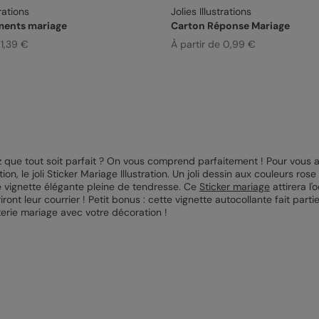
trations
Jolies Illustrations
ents mariage
Carton Réponse Mariage
 1,39 €
À partir de 0,99 €
 que tout soit parfait ? On vous comprend parfaitement ! Pour vous ai
on, le joli Sticker Mariage Illustration. Un joli dessin aux couleurs ros
 vignette élégante pleine de tendresse. Ce
Sticker mariage
attirera l'
ront leur courrier ! Petit bonus : cette vignette autocollante fait parti
erie mariage avec votre décoration !