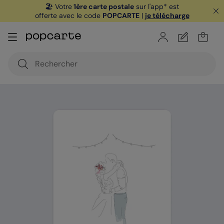
🏖️ Votre
1ère carte postale
sur l'app* est
offerte avec le code
POPCARTE
|
je télécharge