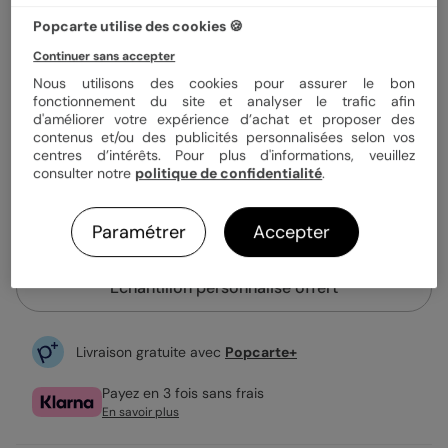
Quantité
Échantillon personnalisé
Popcarte utilise des cookies 🍪
Continuer sans accepter
0,99 €
Nous utilisons des cookies pour assurer le bon
fonctionnement du site et analyser le trafic afin
Enveloppe blanche offerte
d'améliorer votre expérience d’achat et proposer des
Fabrication française
contenus et/ou des publicités personnalisées selon vos
Expédition rapide en 24h
centres d’intérêts. Pour plus d'informations, veuillez
consulter notre
politique de confidentialité
.
Personnaliser
Paramétrer
Accepter
Échantillon personnalisé offert
Livraison gratuite avec
Popcarte+
Payez en 3 fois sans frais
En savoir plus