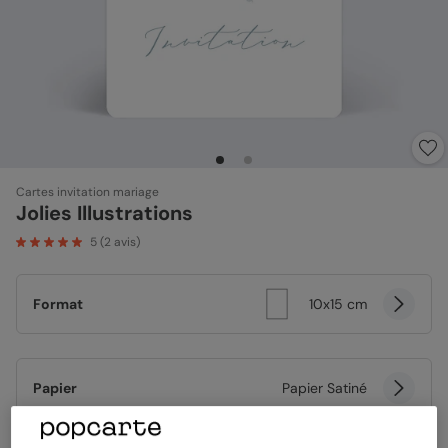
Cartes invitation mariage
Jolies Illustrations
5
(
2
avis)
Format
10x15 cm
Papier
Papier Satiné