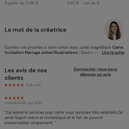
À partir de 0,99 €
3,92 € - Lot de 8
Le mot de la créatrice
Conviez vos proches à votre union avec cette magnifique
Carte
Invitation Mariage Jolies Illustrations
! Douce et absolument
Lire la suite
craquante, cette Carte est parfaite pour annoncer un tel
évènement ! Au recto, j’ai dessiné les traits d’un couple de
jeunes mariés s’embrassant, pour représenter l’amour ! Au
Les avis de nos
Connectez-vous pour
verso, vous pourrez écrire un petit texte afin d’inviter votre
déposer un avis
clients
entourage à venir célébrer ce moment si précieux à vos côtés.
Pour cela, vous pouvez vous inspirer du mot pré-inscrit ou bien
5
(
2
avis)
consulter nos modèles de lettres, afin de vous donner quelques
idées. Le fond bleu au dos de votre
Carte Invitation Mariage
ne
vous plaît pas? Ne vous inquiétez pas, nos cartes sont 100%
noemie
le 09 Juin 2021
personnalisables ! Insérez votre propre texte, modifiez le fond,
les couleurs ou encore ajoutez des petits accessoires ! Vous
“J'ai adoré le services pop carte nous sommes très satisfaits j'ai
l’aurez compris, vous êtes complètement maître de vos
aimé l'esprit sobre et romantique et le fait de pouvoir
créations ! Et parce qu’on veut que vos cartes vous
personnaliser simplement. ”
ressemblent, on vous laisse le choix pour le papier et les